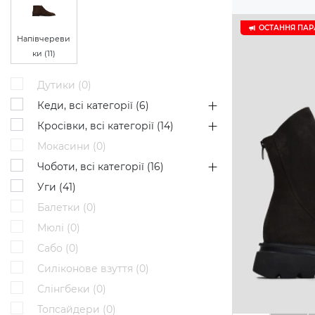
ОСТАННЯ ПАР
Напівчереви
ки (
11
)
Дутики (
0
)
Кеди, всі категорії (
6
)
Кросівки, всі категорії (
14
)
Мокасини (
0
)
Чоботи, всі категорії (
16
)
Уги (
41
)
Балетки (
0
)
Мюлі (
0
)
Сабо (
0
)
Силіконове взуття (
0
)
Слінгбеки (
0
)
Топсайдери (
0
)