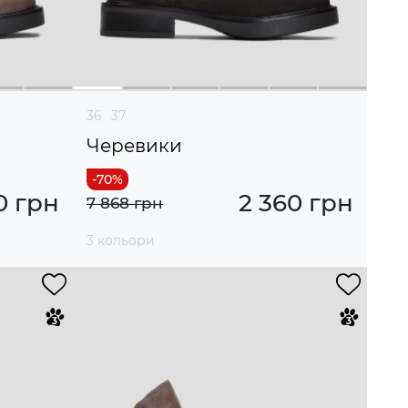
36
37
Черевики
0 грн
2 360 грн
7 868 грн
3 кольори