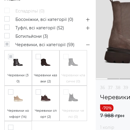
Еспадрільї (
0
)
Босоніжки, всі категорії (
0
)
Туфлі, всі категорії (
52
)
Ботильйони (
3
)
Черевики, всі категорії (
59
)
Черевики (
3
Черевики каз
Черевики кла
0
)
аки (
2
)
сичні (
0
)
36
37
38
39
Черевик
Черевики ко
Черевики сп
Черевики че
7 988 грн
мфорт (
14
)
орт (
2
)
лсі (
0
)
1 колір