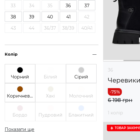
33
34
35
36
37
38
39
40
41
42
43
44
36/37
38/39
40/41
Колір
36
Чорний
Білий
Сірий
Черевик
Коричневий
Хакі
Молочний
6 198 грн
1 колір
Бордо
Пудровий
Блакитний
ТОВАР ЗАКІНЧ
Показати ще