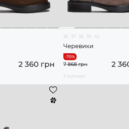
36
37
38
39
40
и
Черевики
2 360 грн
2 36
7 868 грн
3 кольори