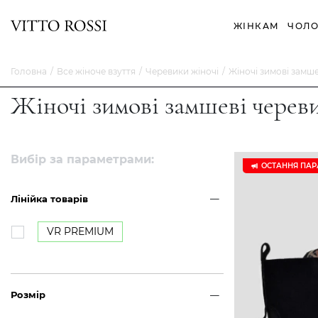
ЖІНКАМ
ЧОЛО
Головна
Все жіноче взуття
Черевики жіночі
Жіночі зимові замш
Жіночі зимові замшеві черев
Вибір за параметрами:
ОСТАННЯ ПАР
Лінійка товарів
VR PREMIUM
Розмір