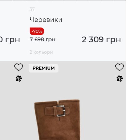
37
Черевики
0 грн
2 309 грн
7 698 грн
2 кольори
PREMIUM