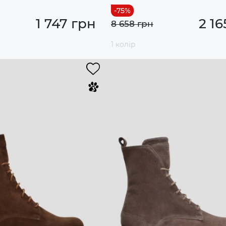
1 747 грн
2 16
8 658 грн
1 колір