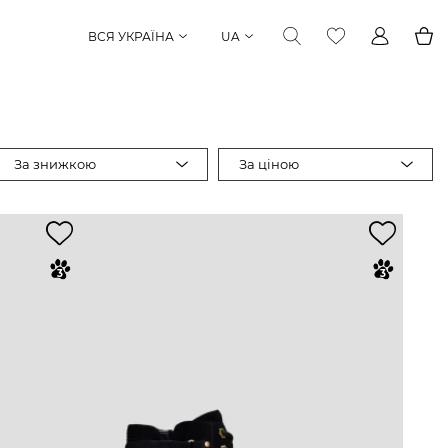
ВСЯ УКРАЇНА
UA
За знижкою
За ціною