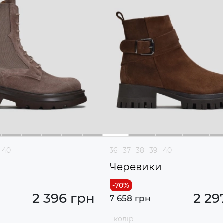
40
36
37
38
39
40
и
Черевики
2 396 грн
2 29
7 658 грн
1 колір