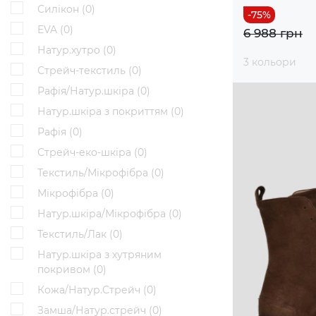
Силікон (
0
)
EVA (
0
)
6 988 грн
Натур.хутро (
0
)
3 кольори
Стрейч-текстиль (
0
)
Рафія/Натур.шкіра (
0
)
Натур.шкіра з покриттям (
0
)
Рафія (
0
)
Стрейч-еко-шкіра (
0
)
Текстиль/Мікрофібра (
0
)
Мікрофібра (
0
)
Натур.шкіра/Мікрофібра (
0
)
Текстиль/Лак (
0
)
Натур.шкіра з хутряним
покривом (
0
)
Кожа/Натур.Стрейч (
0
)
Замша/Натур.стрейч (
0
)