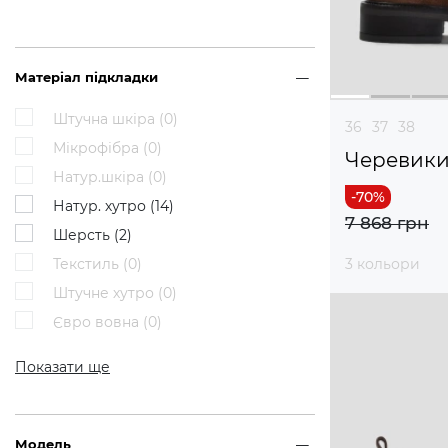
Матеріал підкладки
Штучна шкіра (
0
)
36
37
38
Мікрофібра (
0
)
Черевик
Натур.шкіра (
0
)
Натур. хутро (
14
)
7 868 грн
Шерсть (
2
)
Текстиль (
0
)
3 кольори
Штучне хутро (
0
)
Євро вовна (
0
)
Показати ще
Модель