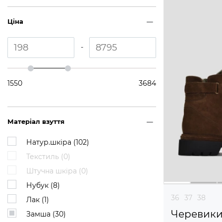
Ціна
-
1550
3684
Матеріал взуття
Натур.шкіра (
102
)
Текстиль (
0
)
Штучна шкіра (
0
)
Нубук (
8
)
36
37
38
Лак (
1
)
Черевик
Замша (
30
)