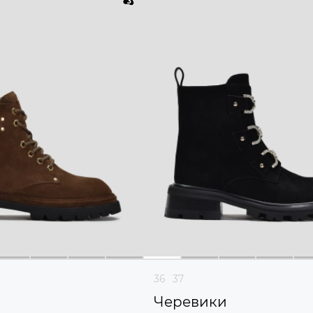
36
37
и
Черевики