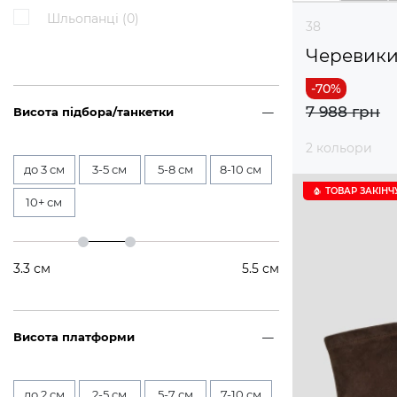
Шльопанці (
0
)
38
Черевик
7 988 грн
Висота підбора/танкетки
2 кольори
до 3 см
3-5 см
5-8 см
8-10 см
ТОВАР ЗАКІНЧ
10+ см
3.3
см
5.5
см
Висота платформи
до 2 см
2-5 см
5-7 см
7-10 см