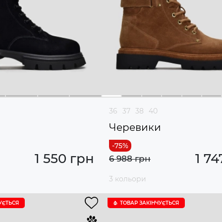
36
37
38
40
и
Черевики
1 550 грн
1 74
6 988 грн
3 кольори
УЄTЬСЯ
ТОВАР ЗАКІНЧУЄTЬСЯ