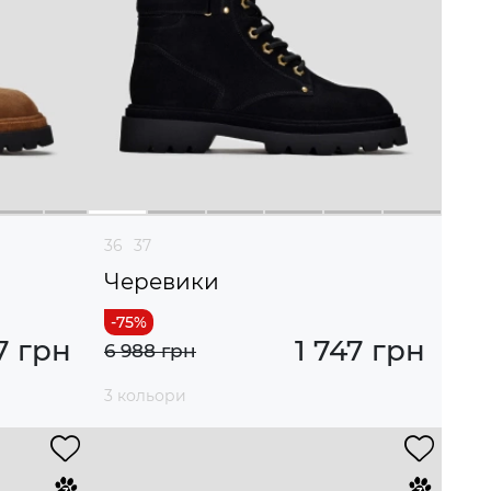
36
37
Черевики
7 грн
1 747 грн
6 988 грн
3 кольори