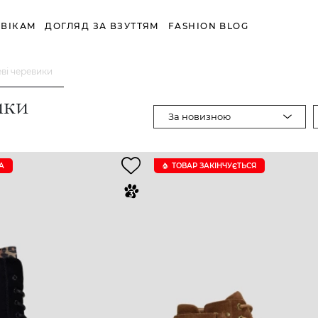
ВІКАМ
ДОГЛЯД ЗА ВЗУТТЯМ
FASHION BLOG
еві черевики
ики
За новизною
А
ТОВАР ЗАКІНЧУЄTЬСЯ