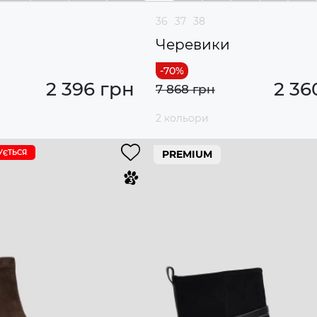
36
37
38
и
Черевики
2 396 грн
2 36
7 868 грн
2 кольори
УЄTЬСЯ
PREMIUM