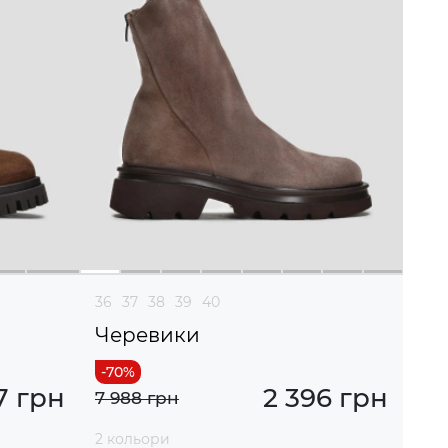
36
37
38
39
40
Черевики
7 грн
2 396 грн
7 988 грн
2 кольори