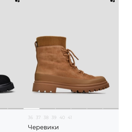
36
37
38
39
40
41
Черевики