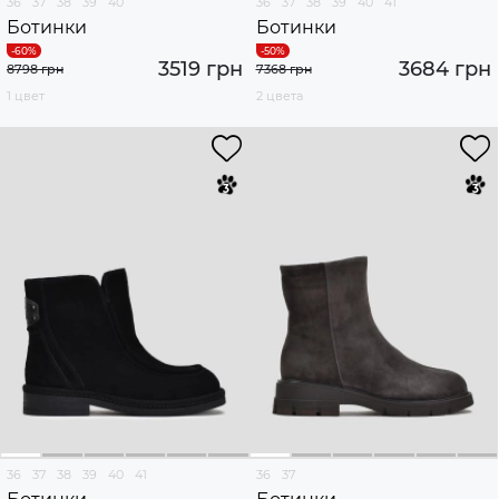
36
37
38
39
40
36
37
38
39
40
41
Ботинки
Ботинки
3519 грн
3684 грн
8798 грн
7368 грн
1 цвет
2 цвета
36
37
38
39
40
41
36
37