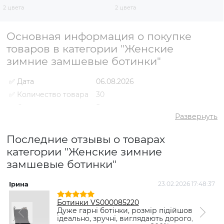
2 цвета
2 цвета
Основная информация о покупке
товаров в категории "Женские
зимние замшевые ботинки"
✅ Дата
06.08.2026
✅ Количество товара
30
✅ Средний рейтинг
5
Развернуть
✅ Средняя цена
2539 грн
✅ Самый дешевый
Последние отзывы о товарах
1550 грн
товар
категории "Женские зимние
✅ Самый дорогой
3684 грн
замшевые ботинки"
товар
✅ Самый популярный
Ботинки VS000085220 Черный
товар
- 1550 грн
Ірина
23.02.2026 17:48:37
Т
Ботинки VS000085220
Дуже гарні ботінки, розмір підійшов
ідеально, зручні, виглядають дорого,