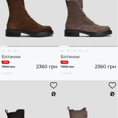
36
37
38
36
37
38
39
40
Ботинки
Ботинки
2360 грн
2360 грн
7868 грн
7868 грн
3 цвета
3 цвета