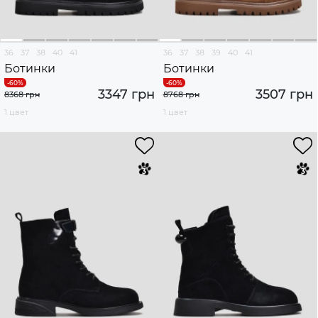
36
37
38
40
41
36
37
38
39
40
41
Ботинки
Ботинки
3347 грн
3507 грн
8368 грн
8768 грн
1 цвет
1 цвет