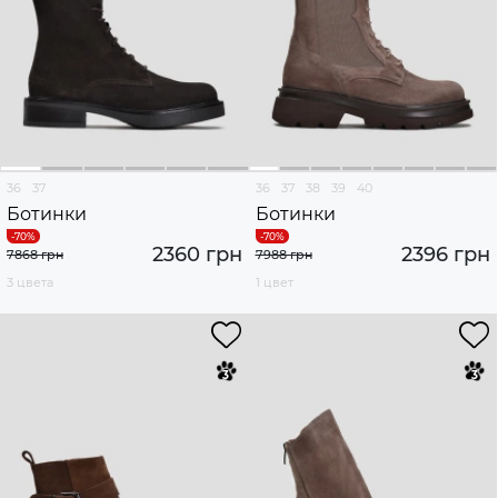
36
37
36
37
38
39
40
Ботинки
Ботинки
2360 грн
2396 грн
7868 грн
7988 грн
3 цвета
1 цвет