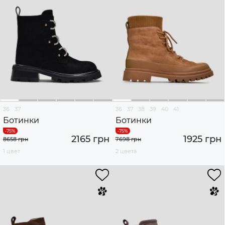
36
37
36
37
38
39
40
41
Ботинки
Ботинки
2165 грн
1925 грн
8658 грн
7698 грн
1 цвет
2 цвета