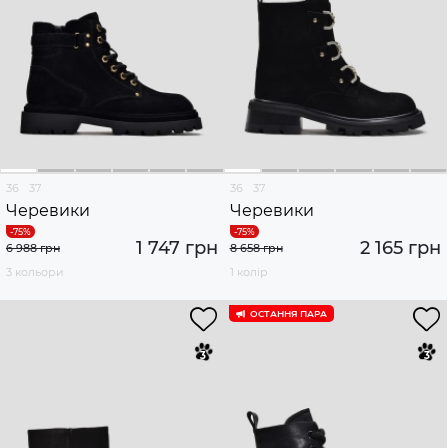
36
37
36
37
Черевики
Черевики
1 747 грн
2 165 грн
6 988 грн
8 658 грн
3 кольори
1 колір
ОСТАННЯ ПАРА