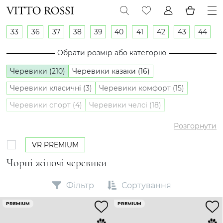
33
36
37
38
39
40
41
42
43
44
Обрати розмір або категорію
Черевики (210)
Черевики казаки (16)
Черевики класичні (3)
Черевики комфорт (15)
Черевики спорт (4)
Черевики челсі (18)
Напівчеревики (16)
Розгорнути
VR PREMIUM
Чорні жіночі черевики
Фільтр
Сортування
PREMIUM
PREMIUM