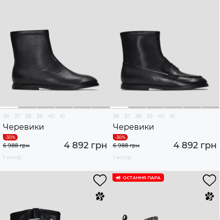
36
37
38
39
40
41
36
37
38
39
40
41
Черевики
Черевики
4 892 грн
4 892 грн
6 988 грн
6 988 грн
1 колір
1 колір
ОСТАННЯ ПАРА