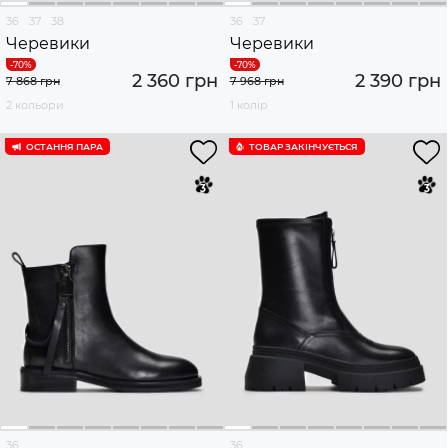
36
37
38
36
37
Черевики
Черевики
2 360 грн
2 390 грн
7 868 грн
7 968 грн
2 кольори
1 колір
ОСТАННЯ ПАРА
ТОВАР ЗАКІНЧУЄTЬСЯ
36
36