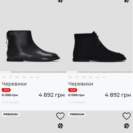
36
37
38
39
40
41
36
37
38
39
40
41
Черевики
Черевики
4 892 грн
4 892 грн
6 988 грн
6 988 грн
2 кольори
3 кольори
PREMIUM
PREMIUM