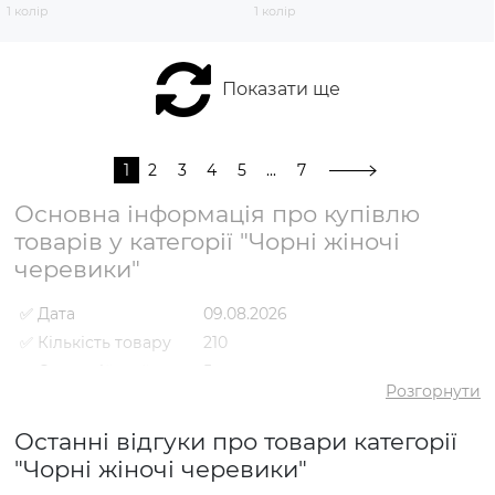
1 колір
1 колір
Показати ще
1
2
3
4
5
...
7
Основна інформація про купівлю
товарів у категорії "Чорні жіночі
черевики"
✅ Дата
09.08.2026
✅ Кількість товару
210
✅ Середній рейтинг
5
Розгорнути
✅ Середня ціна
2718 грн
✅ Найдешевший
Останні відгуки про товари категорії
1317 грн
товар
"Чорні жіночі черевики"
✅ Найдорожчий
5741 грн
товар