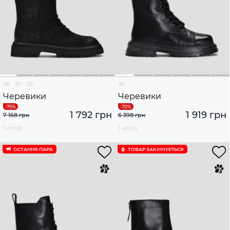
36
37
39
36
Черевики
Черевики
1 792 грн
1 919 грн
7 168 грн
6 398 грн
1 колір
1 колір
ОСТАННЯ ПАРА
ТОВАР ЗАКІНЧУЄTЬСЯ