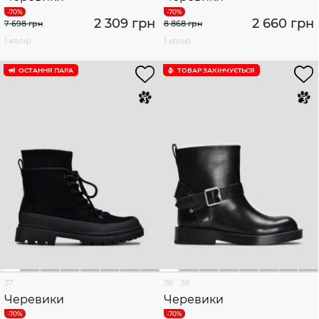
2 309 грн
2 660 грн
7 698 грн
8 868 грн
1 колір
1 колір
ОСТАННЯ ПАРА
ТОВАР ЗАКІНЧУЄTЬСЯ
37
36
38
Черевики
Черевики