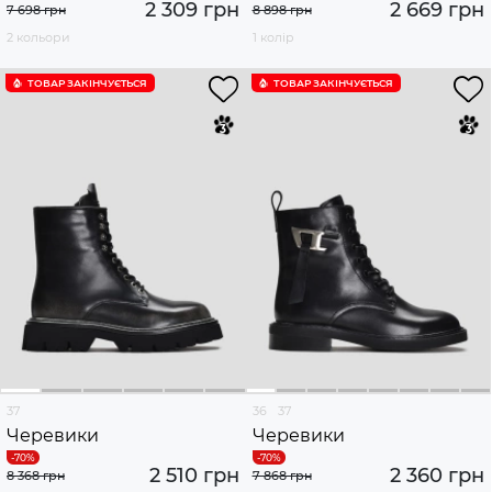
2 309 грн
2 669 грн
7 698 грн
8 898 грн
2 кольори
1 колір
ТОВАР ЗАКІНЧУЄTЬСЯ
ТОВАР ЗАКІНЧУЄTЬСЯ
37
36
37
Черевики
Черевики
2 510 грн
2 360 грн
8 368 грн
7 868 грн