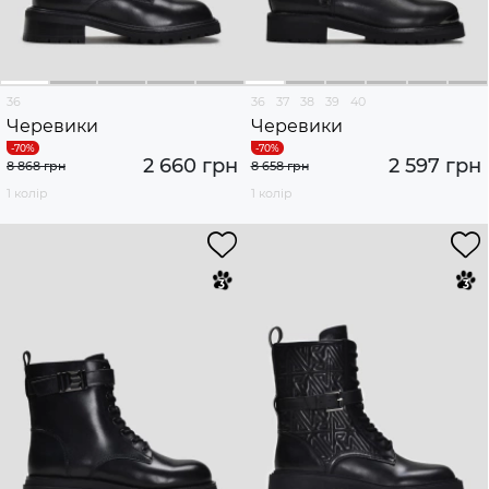
36
36
37
38
39
40
Черевики
Черевики
2 660 грн
2 597 грн
8 868 грн
8 658 грн
1 колір
1 колір