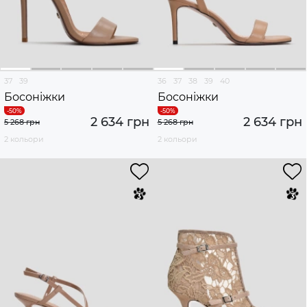
37
39
36
37
38
39
40
Босоніжки
Босоніжки
2 634 грн
2 634 грн
5 268 грн
5 268 грн
2 кольори
2 кольори