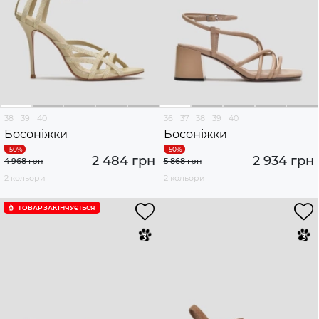
38
39
40
36
37
38
39
40
Босоніжки
Босоніжки
2 484 грн
2 934 грн
4 968 грн
5 868 грн
2 кольори
2 кольори
ТОВАР ЗАКІНЧУЄTЬСЯ