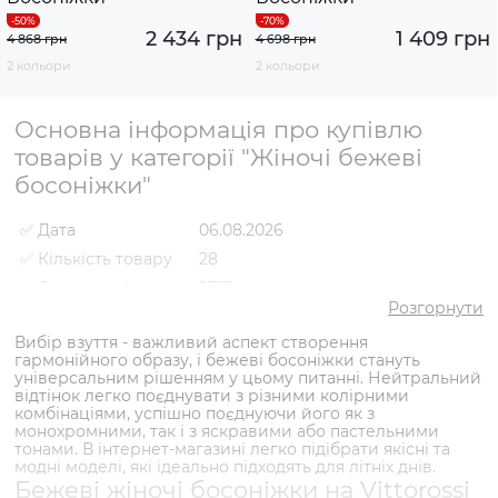
2 434 грн
1 409 грн
4 868 грн
4 698 грн
2 кольори
2 кольори
Основна інформація про купівлю
товарів у категорії "Жіночі бежеві
босоніжки"
✅ Дата
06.08.2026
✅ Кількість товару
28
✅ Середня ціна
2717 грн
Розгорнути
✅ Найдешевший
1409 грн
товар
Вибір взуття - важливий аспект створення
гармонійного образу, і бежеві босоніжки стануть
✅ Найдорожчий
3329 грн
універсальним рішенням у цьому питанні. Нейтральний
товар
відтінок легко поєднувати з різними колірними
✅
комбінаціями, успішно поєднуючи його як з
Босоніжки VS000089305
Найпопулярніший
монохромними, так і з яскравими або пастельними
Бежевий
- 1409 грн
товар
тонами. В інтернет-магазині легко підібрати якісні та
модні моделі, які ідеально підходять для літніх днів.
Бежеві жіночі босоніжки на Vittorossi