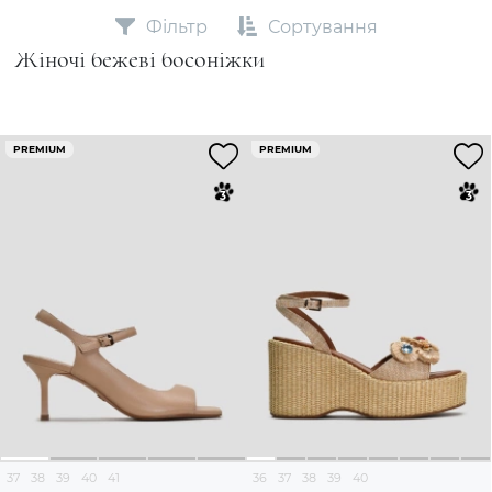
Фільтр
Сортування
Жіночі бежеві босоніжки
PREMIUM
PREMIUM
37
38
39
40
41
36
37
38
39
40