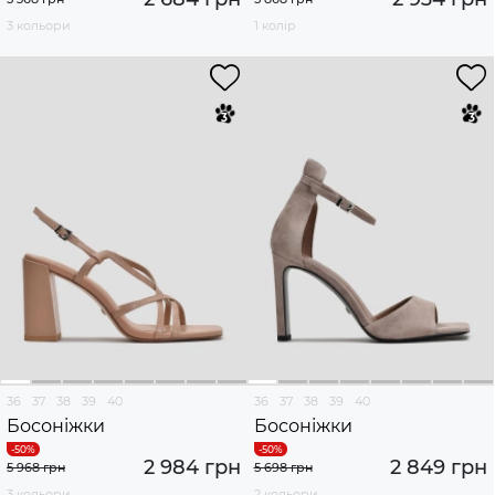
3 кольори
1 колір
36
37
38
39
40
36
37
38
39
40
Босоніжки
Босоніжки
2 984 грн
2 849 грн
5 968 грн
5 698 грн
3 кольори
2 кольори