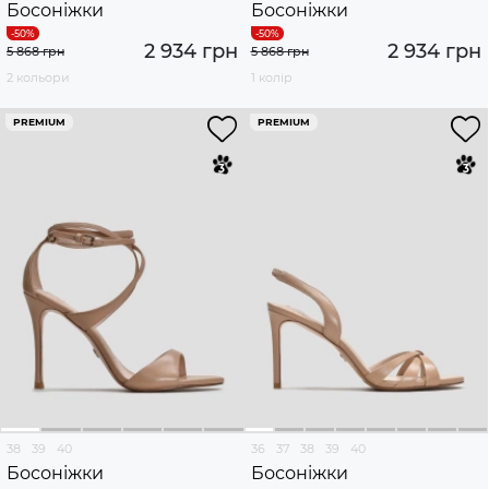
Босоніжки
Босоніжки
2 934 грн
2 934 грн
5 868 грн
5 868 грн
2 кольори
1 колір
PREMIUM
PREMIUM
38
39
40
36
37
38
39
40
Босоніжки
Босоніжки