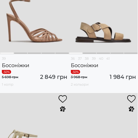
39
36
37
38
39
40
41
Босоніжки
Босоніжки
2 849 грн
1 984 грн
5 698 грн
3 968 грн
1 колір
2 кольори