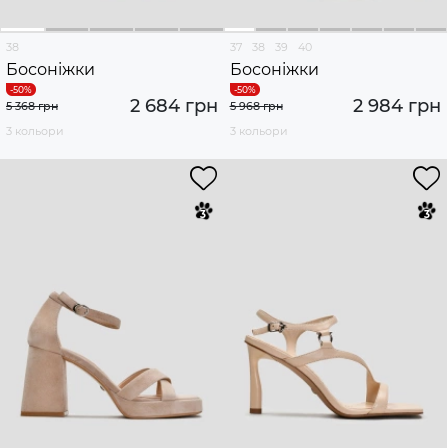
38
37
38
39
40
Босоніжки
Босоніжки
2 684 грн
2 984 грн
5 368 грн
5 968 грн
3 кольори
3 кольори