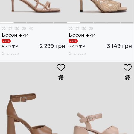
36
37
38
39
40
36
37
38
39
Босоніжки
Босоніжки
2 299 грн
3 149 грн
4 598 грн
6 298 грн
2 кольори
2 кольори