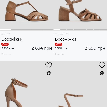
36
37
36
37
40
Босоніжки
Босоніжки
2 634 грн
2 699 грн
5 268 грн
5 398 грн
2 кольори
1 колір