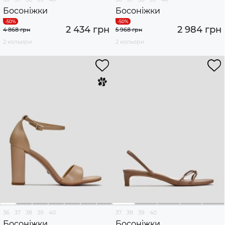
Босоніжки
Босоніжки
2 434 грн
2 984 грн
4 868 грн
5 968 грн
2 кольори
2 кольори
36
37
38
39
40
37
38
39
40
Босоніжки
Босоніжки