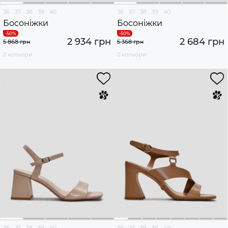
36
37
38
39
40
36
37
38
39
40
Босоніжки
Босоніжки
2 934 грн
2 684 грн
5 868 грн
5 368 грн
2 кольори
2 кольори
36
37
38
39
40
36
37
38
39
40