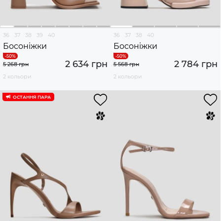
36
37
38
39
40
36
37
38
40
Босоніжки
Босоніжки
2 634 грн
2 784 грн
5 268 грн
5 568 грн
2 кольори
2 кольори
ОСТАННЯ ПАРА