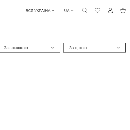
ВСЯ УКРАЇНА
UA
За знижкою
За ціною