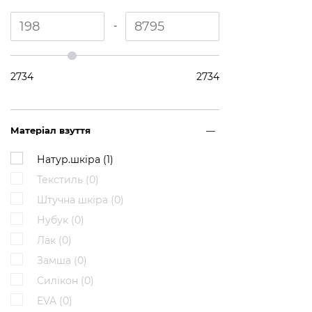
-
2734
2734
Матеріал взуття
Натур.шкіра (
1
)
Текстиль (
0
)
Штучна шкіра (
0
)
Нубук (
0
)
Лак (
0
)
Замша (
0
)
Силікон (
0
)
EVA (
0
)