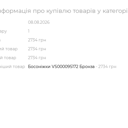
формація про купівлю товарів у категорі
08.08.2026
вару
1
а
2734 грн
й товар
2734 грн
й товар
2734 грн
ніший товар
Босоніжки VS000095172 Бронза
- 2734 грн