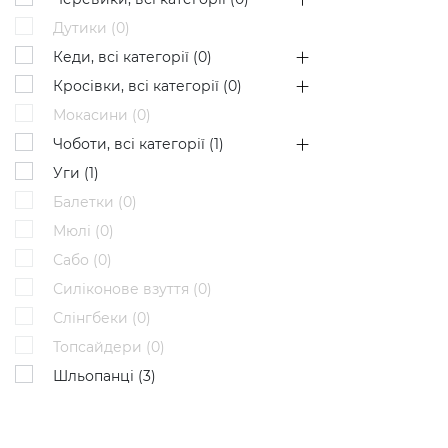
Дутики (
0
)
Кеди, всі категорії (
0
)
Кросівки, всі категорії (
0
)
Мокасини (
0
)
Чоботи, всі категорії (
1
)
Уги (
1
)
Балетки (
0
)
Мюлі (
0
)
Сабо (
0
)
Силіконове взуття (
0
)
Слінгбеки (
0
)
Топсайдери (
0
)
Шльопанці (
3
)