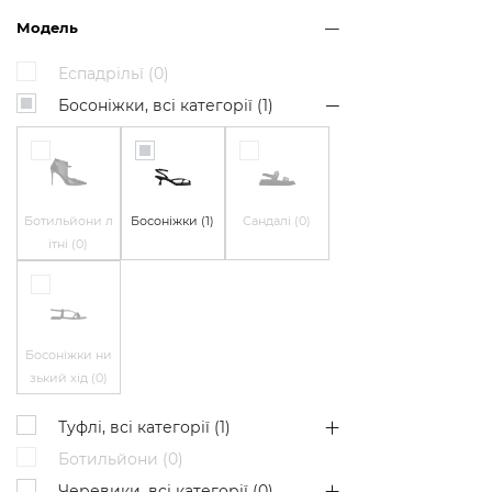
Модель
Еспадрільї (
0
)
Босоніжки, всі категорії (
1
)
Ботильйони л
Босоніжки (
1
)
Сандалі (
0
)
ітні (
0
)
Босоніжки ни
зький хід (
0
)
Туфлі, всі категорії (
1
)
Ботильйони (
0
)
Черевики, всі категорії (
0
)