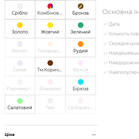
Основна ін
Срібло
Комбінований
Бронза
✅ Дата
Золото
Жовтий
Зелений
✅ Кількість то
✅ Середня цін
Фіолет
Помаранчевий
Рудий
✅ Найдешевши
✅ Найдорожчи
Синій
Тм.Коричневий
Фуксія
✅ Найпопуляр
Перламутр
Рожевий
Бірюза
Салатовий
Лео
Св.Коричневий
Ціна