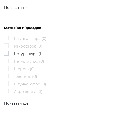
Показати ще
Матеріал підкладки
Штучна шкіра (
0
)
Мікрофібра (
0
)
Натур.шкіра (
1
)
Натур. хутро (
0
)
Шерсть (
0
)
Текстиль (
0
)
Штучне хутро (
0
)
Євро вовна (
0
)
Показати ще