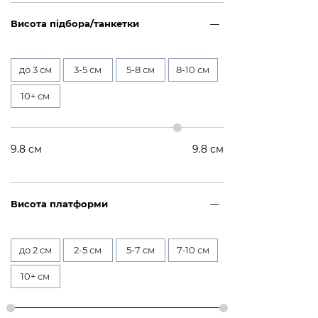
Висота підбора/танкетки
до 3 см
3-5 см
5-8 см
8-10 см
10+ см
9.8
см
9.8
см
Висота платформи
до 2 см
2-5 см
5-7 см
7-10 см
10+ см