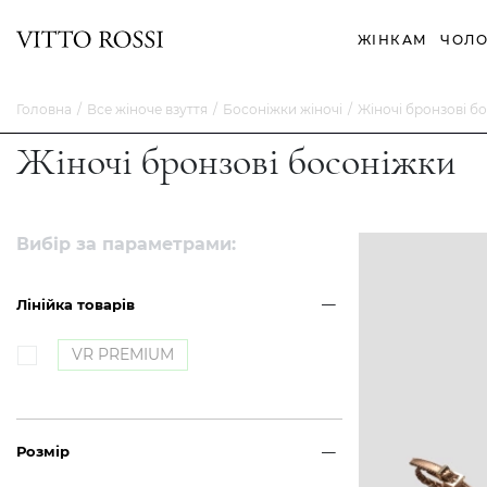
ЖІНКАМ
ЧОЛО
Головна
Все жіноче взуття
Босоніжки жіночі
Жіночі бронзові б
Жіночі бронзові босоніжки
Вибір за параметрами:
Лінійка товарів
VR PREMIUM
Розмір