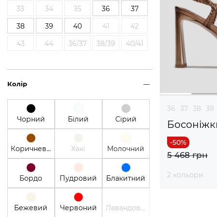
33
34
35
36
37
38
39
40
41
42
43
44
36/37
38/39
40/41
Колір
36
37
38
39
Чорний
Білий
Сірий
Босоніжк
Коричневий
Хакі
Молочний
5 468 грн
2 кольори
Бордо
Пудровий
Блакитний
Бежевий
Червоний
Лавандовый