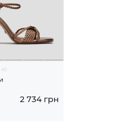
40
и
2 734 грн