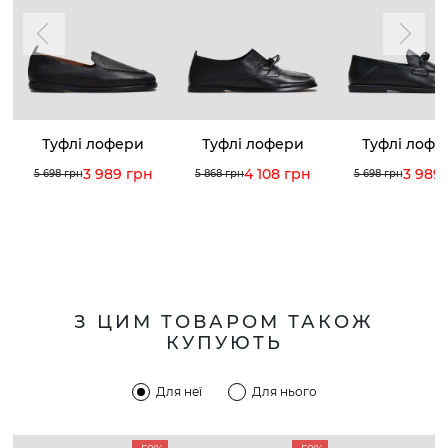
Туфлі лофери
Туфлі лофери
Туфлі лофе
3 989 грн
4 108 грн
3 989
5 698 грн
5 868 грн
5 698 грн
З ЦИМ ТОВАРОМ ТАКОЖ
КУПУЮТЬ
Для неї
Для нього