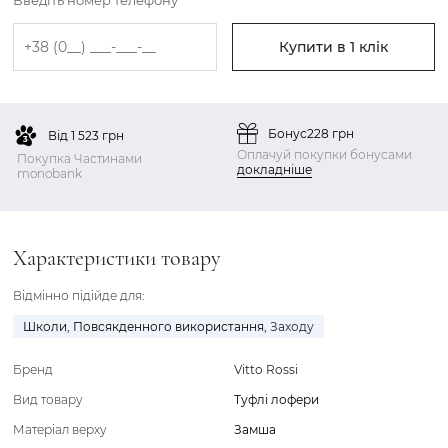
Введіть номер телефону
Купити в 1 клік
Бонус
228 грн
Від 1 523 грн
Оплачуй покупки бонусами
Покупка Частинами
докладніше
monobank
Характеристики товару
Відмінно підійде для:
Школи
,
Повсякденного використання
,
Заходу
Бренд
Vitto Rossi
Вид товару
Туфлі лофери
Матеріал верху
Замша