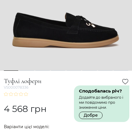
1
2
3
4
5
6
7
8
Туфлі лофери
VS000078336
Сподобалась річ?
Додайте до вибраного і
ми повідомимо про
4 568 грн
зниження ціни.
Добре
Варіанти цієї моделі: