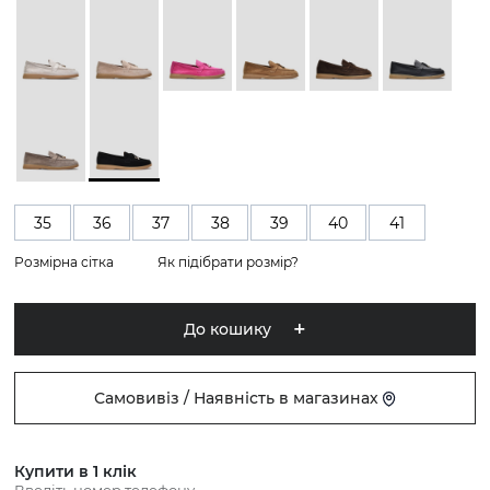
35
36
37
38
39
40
41
Розмірна сітка
Як підібрати розмір?
До кошику
Самовивіз / Наявність в магазинах
Купити в 1 клік