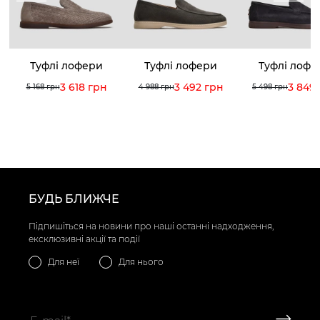
Туфлі лофери
Туфлі лофери
Туфлі лофе
3 618 грн
3 492 грн
3 849
5 168 грн
4 988 грн
5 498 грн
БУДЬ БЛИЖЧЕ
Підпишіться на новини про наші останні надходження,
ексклюзивні акції та події
Для неї
Для нього