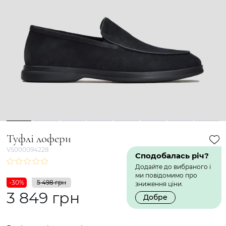
1
2
3
4
5
6
7
8
Туфлі лофери
VS000094228
Сподобалась річ?
Додайте до вибраного і
ми повідомимо про
-30%
5 498 грн
зниження ціни.
3 849 грн
Добре