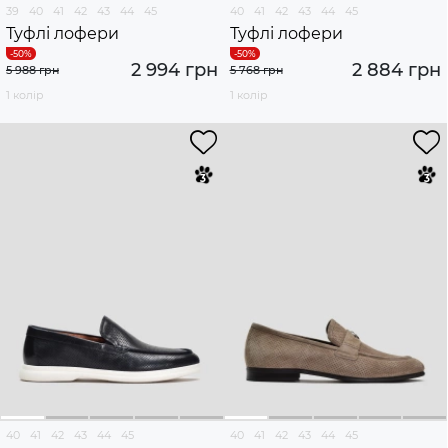
39
40
41
42
43
44
45
40
41
42
43
44
45
Туфлі лофери
Туфлі лофери
2 994 грн
2 884 грн
5 988 грн
5 768 грн
1 колір
1 колір
40
41
42
43
44
45
40
41
42
43
44
45