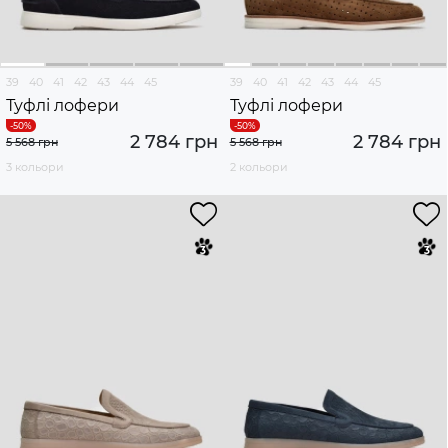
39
40
41
42
43
44
45
39
40
41
42
43
44
45
Туфлі лофери
Туфлі лофери
2 784 грн
2 784 грн
5 568 грн
5 568 грн
3 кольори
2 кольори