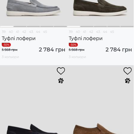
39
40
41
42
43
44
45
39
40
41
42
43
44
45
Туфлі лофери
Туфлі лофери
2 784 грн
2 784 грн
5 568 грн
5 568 грн
3 кольори
3 кольори