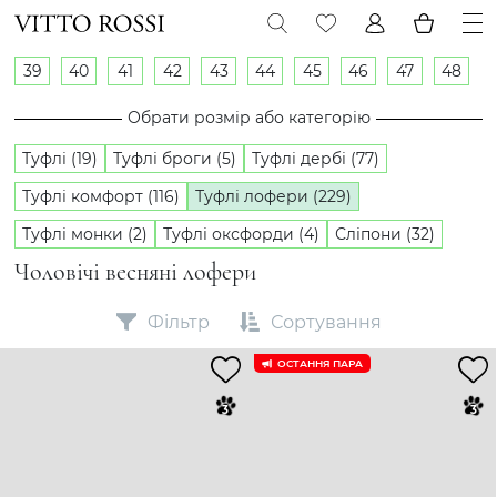
39
40
41
42
43
44
45
46
47
48
Обрати розмір або категорію
Туфлі (19)
Туфлі броги (5)
Туфлі дербі (77)
Туфлі комфорт (116)
Туфлі лофери (229)
Туфлі монки (2)
Туфлі оксфорди (4)
Сліпони (32)
Чоловічі весняні лофери
Фільтр
Сортування
ОСТАННЯ ПАРА