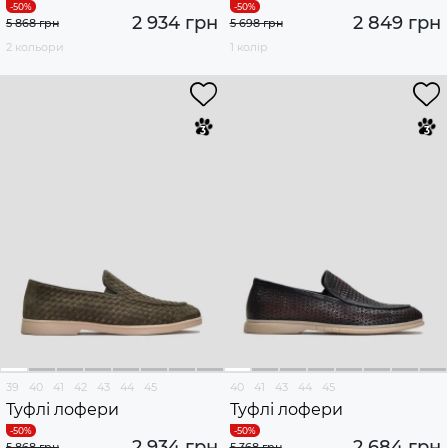
2 934 грн
2 849 грн
5 868 грн
5 698 грн
2 кольори
1 колір
39
40
41
42
43
44
45
40
41
43
44
45
Туфлі лофери
Туфлі лофери
2 934 грн
2 684 грн
5 868 грн
5 368 грн