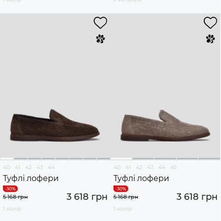
40
41
42
43
44
40
41
42
43
44
45
Туфлі лофери
Туфлі лофери
3 618 грн
3 618 грн
5 168 грн
5 168 грн
1 колір
1 колір