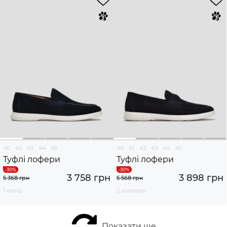
40
42
43
44
45
40
41
42
43
44
45
Туфлі лофери
Туфлі лофери
3 758 грн
3 898 грн
5 368 грн
5 568 грн
1 колір
2 кольори
Показати ще