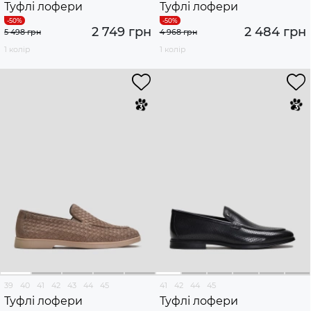
Туфлі лофери
Туфлі лофери
2 749 грн
2 484 грн
5 498 грн
4 968 грн
1 колір
1 колір
39
40
41
42
43
44
45
41
42
44
45
Туфлі лофери
Туфлі лофери