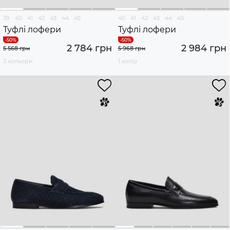
39
40
41
42
43
44
45
40
41
42
43
44
45
Туфлі лофери
Туфлі лофери
2 784 грн
2 984 грн
5 568 грн
5 968 грн
3 кольори
1 колір