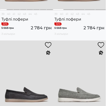
39
40
41
42
43
44
45
39
40
41
42
43
44
45
Туфлі лофери
Туфлі лофери
2 784 грн
2 784 грн
5 568 грн
5 568 грн
3 кольори
3 кольори