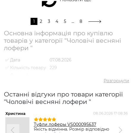
1
2
3
4
5
...
8
Основна інформація про купівлю
товарів у категорії "Чоловічі весняні
лофери "
✅ Дата
07.08.2026
✅ Кількість товару
229
✅ Середній
5
рейтинг
Розгорнути
✅ Середня ціна
3360 грн
Останні відгуки про товари категорії
✅ Найдешевший
1550 грн
товар
"Чоловічі весняні лофери "
✅ Найдорожчий
5698 грн
товар
Христина
08.06.2026 17:08:36
✅
Туфлі лофери VS000089796
Туфли лоферы VS000095637
Найпопулярніший
Коричневий
- 2147 грн
Якість відмінна. Розмір відповідно
товар