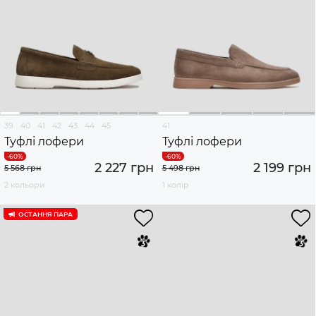
39
40
41
42
43
44
45
41
Туфлі лофери
Туфлі лофери
2 227 грн
2 199 грн
5 568 грн
5 498 грн
2 кольори
1 колір
ОСТАННЯ ПАРА