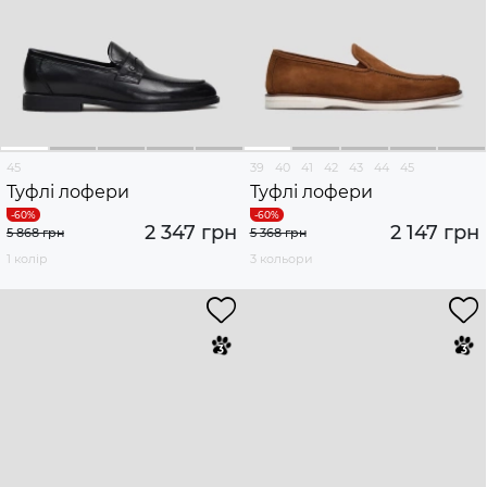
45
39
40
41
42
43
44
45
Туфлі лофери
Туфлі лофери
2 347 грн
2 147 грн
5 868 грн
5 368 грн
1 колір
3 кольори