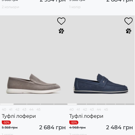
2 кольори
1 колір
40
41
42
43
44
45
40
41
42
43
44
45
Туфлі лофери
Туфлі лофери
2 684 грн
2 484 грн
5 368 грн
4 968 грн
1 колір
2 кольори