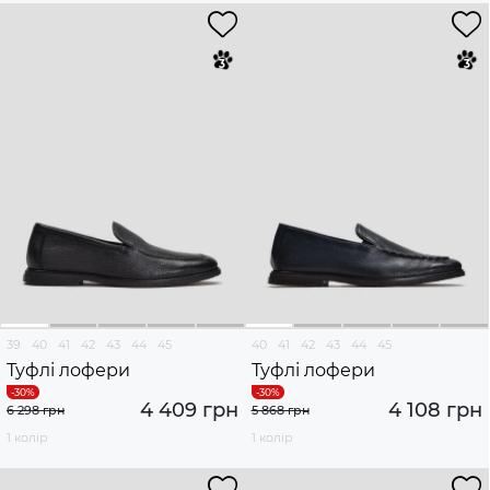
39
40
41
42
43
44
45
40
41
42
43
44
45
Туфлі лофери
Туфлі лофери
4 409 грн
4 108 грн
6 298 грн
5 868 грн
1 колір
1 колір