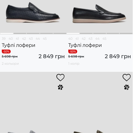
39
40
41
42
43
44
45
40
41
42
43
44
45
Туфлі лофери
Туфлі лофери
2 849 грн
2 849 грн
5 698 грн
5 698 грн
2 кольори
1 колір