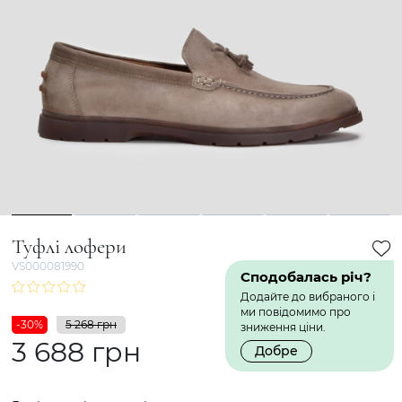
1
2
3
4
5
6
Туфлі лофери
VS000081990
Сподобалась річ?
Додайте до вибраного і
ми повідомимо про
-30%
5 268 грн
зниження ціни.
3 688 грн
Добре