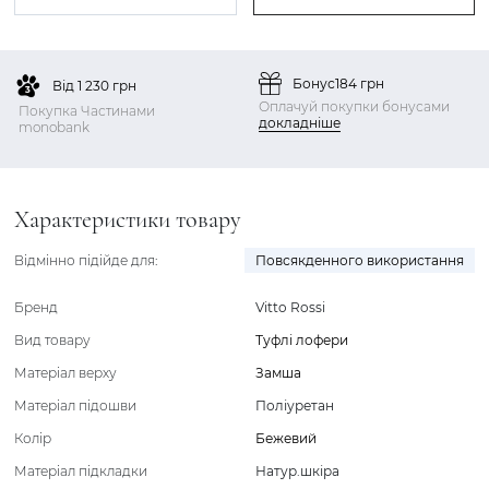
Бонус
184 грн
Від 1 230 грн
Оплачуй покупки бонусами
Покупка Частинами
докладніше
monobank
Характеристики товару
Відмінно підійде для:
Повсякденного використання
Бренд
Vitto Rossi
Вид товару
Туфлі лофери
Матеріал верху
Замша
Матеріал підошви
Поліуретан
Колір
Бежевий
Матеріал підкладки
Натур.шкіра