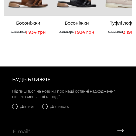
Босоніжки
Босоніжки
Туфлі лофе
1 934 грн
1 934 грн
3 198
3 868 грн
3 868 грн
4 568 грн
БУДЬ БЛИЖЧЕ
Підпишіться на новини про наші останні надходження,
ексклюзивні акції та події
Для неї
Для нього