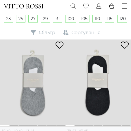
23
25
27
29
31
100
105
110
115
120
Фільтр
Сортування
39-42
40-42
43-45
39-42
43-45