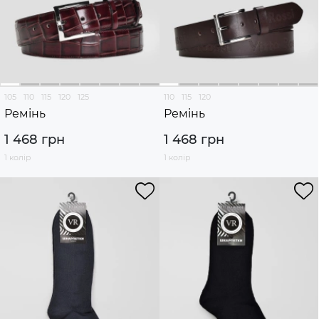
105
110
115
120
125
110
115
120
Ремінь
Ремінь
1 468 грн
1 468 грн
1 колір
1 колір