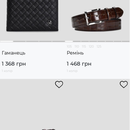
105
110
115
120
125
Гаманець
Ремінь
1 368 грн
1 468 грн
1 колір
1 колір