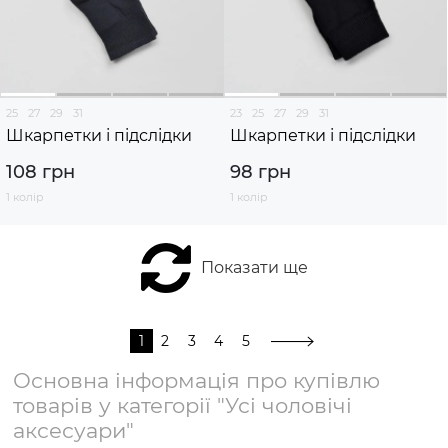
25
27
29
31
23
25
27
29
31
Шкарпетки і підслідки
Шкарпетки і підслідки
108 грн
98 грн
1 колір
1 колір
Показати ще
1
2
3
4
5
Основна інформація про купівлю
товарів у категорії "Усі чоловічі
аксесуари"