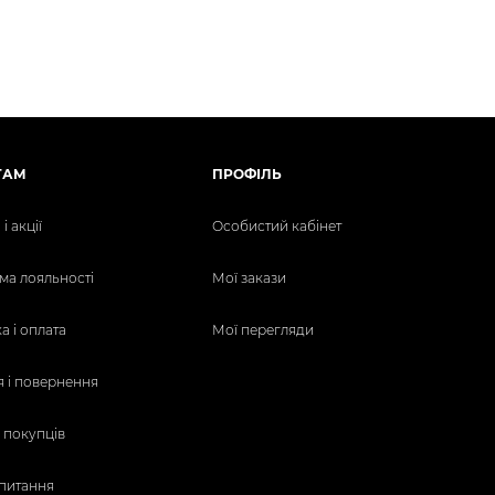
ТАМ
ПРОФІЛЬ
і акції
Особистий кабінет
ма лояльності
Мої закази
а і оплата
Мої перегляди
я і повернення
 покупців
питання