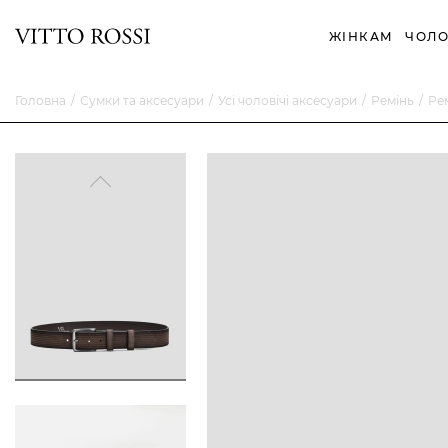
ЖІНКАМ
ЧОЛО
Головна
Сумки та аксесуари
Усі чоловічі аксесуари
Ремінь
Ре