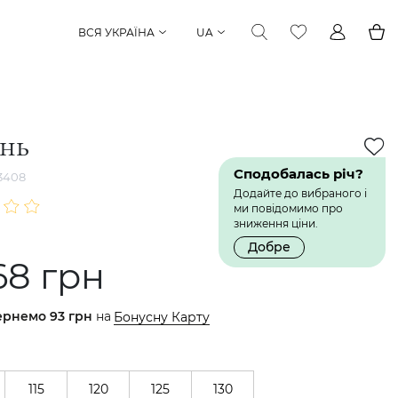
ВСЯ УКРАЇНА
UA
інь
Сподобалась річ?
3408
Додайте до вибраного і
ми повідомимо про
зниження ціни.
Добре
68 грн
ернемо
93 грн
на
Бонусну Карту
115
120
125
130