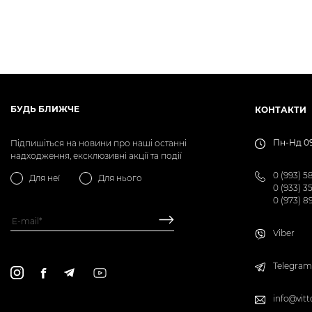
БУДЬ БЛИЖЧЕ
КОНТАКТИ
Пн-Нд 09
Підпишіться на новини про наші останні
надходження, ексклюзивні акції та події
0 (993) 5
Для неї
Для нього
0 (933) 3
0 (973) 8
Viber
Telegram
info@vitt