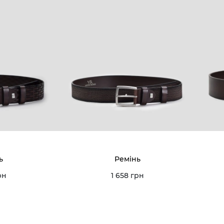
ь
Ремінь
рн
1 658 грн