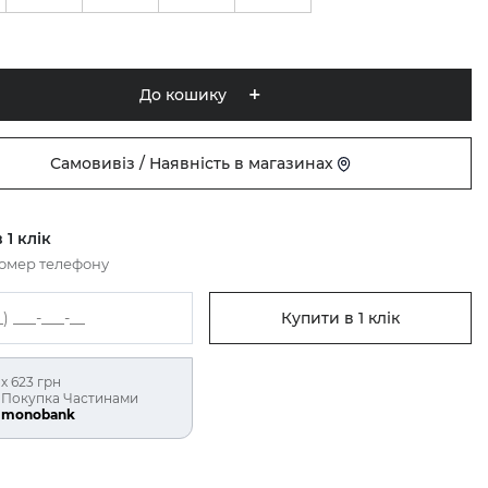
До кошику
Самовивіз / Наявність в магазинах
 1 клік
номер телефону
Купити в 1 клік
х 623 грн
Покупка Частинами
monobank