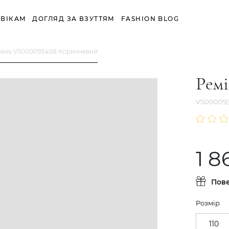
ВІКАМ
ДОГЛЯД ЗА ВЗУТТЯМ
FASHION BLOG
мінь VS000093408 Коричневий
Рем
VS00009
1 8
Пов
Розмір
110