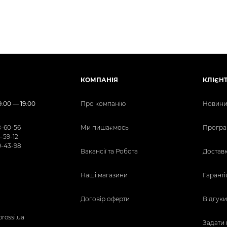
КОМПАНІЯ
КЛІЄН
:00 — 19:00
Про компанію
Новини 
8-60-56
Ми пишаємось
Програ
5-59-12
9-43-98
Вакансії та Робота
Доставк
Наші магазини
Гаранті
Договір оферти
Відгуки
orossi.ua
Задати 