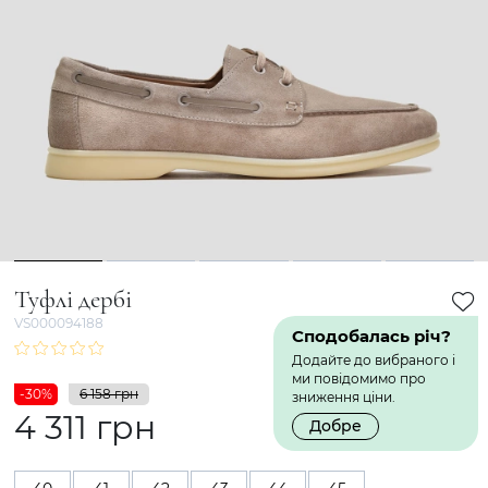
1
2
3
4
5
Туфлі дербі
VS000094188
Сподобалась річ?
Додайте до вибраного і
ми повідомимо про
-30%
6 158 грн
зниження ціни.
4 311 грн
Добре