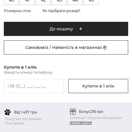
40
41
42
43
44
45
Розмірна сітка
Як підібрати розмір?
До кошику
Самовивіз / Наявність в магазинах
Купити в 1 клік
Введіть номер телефону
Купити в 1 клік
Бонус
216 грн
Від 1 437 грн
Оплачуй покупки бонусами
Покупка Частинами
докладніше
monobank