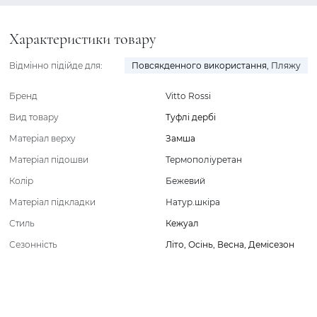
Характеристики товару
Відмінно підійде для:
Повсякденного використання
,
Пляжу
Бренд
Vitto Rossi
Вид товару
Туфлі дербі
Матеріал верху
Замша
Матеріал підошви
Термополіуретан
Колір
Бежевий
Матеріал підкладки
Натур.шкіра
Стиль
Кежуал
Сезонність
Літо
,
Осінь
,
Весна
,
Демісезон