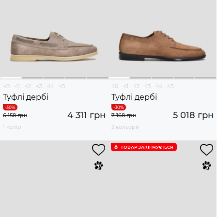
40
41
42
43
44
45
40
41
42
43
44
45
Туфлі дербі
Туфлі дербі
4 311 грн
5 018 грн
6 158 грн
7 168 грн
1 колір
2 кольори
ТОВАР ЗАКІНЧУЄTЬСЯ