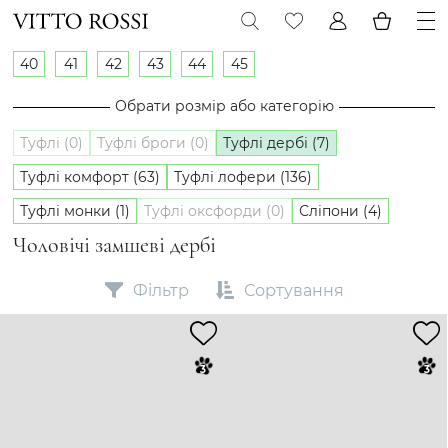
40
41
42
43
44
45
Обрати розмір або категорію
Туфлі (0)
Туфлі броги (0)
Туфлі дербі (7)
Туфлі комфорт (63)
Туфлі лофери (136)
Туфлі монки (1)
Туфлі оксфорди (0)
Сліпони (4)
Чоловічі замшеві дербі
Фільтр
Сортування