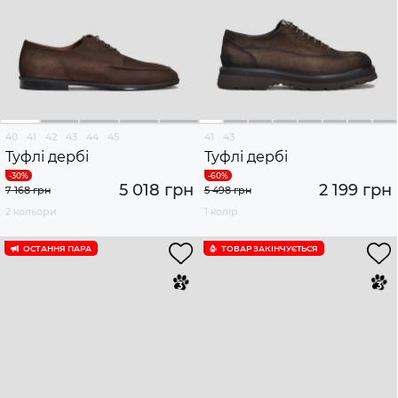
40
41
42
43
44
45
41
43
Туфлі дербі
Туфлі дербі
5 018 грн
2 199 грн
7 168 грн
5 498 грн
2 кольори
1 колір
ОСТАННЯ ПАРА
ТОВАР ЗАКІНЧУЄTЬСЯ