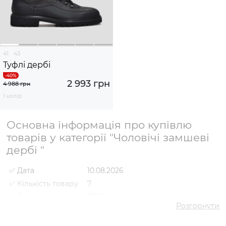
41
43
Туфлі дербі
2 993 грн
4 988 грн
1 колір
Основна інформація про купівлю
товарів у категорії "Чоловічі замшеві
дербі "
✅ Дата
10.08.2026
✅ Кількість товару
7
✅ Середня ціна
3395 грн
Розгорнути
✅ Найдешевший
1995 грн
товар