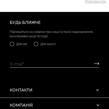
Розгорнути
✅ Найдорожчий
5018 грн
товар
✅
Туфлі дербі VS000091701
Найпопулярніший
Коричневий
- 2199 грн
товар
БУДЬ БЛИЖЧЕ
Підпишіться на новини про наші останні надходження,
ексклюзивні акції та події
Для неї
Для нього
КОНТАКТИ
КОМПАНІЯ