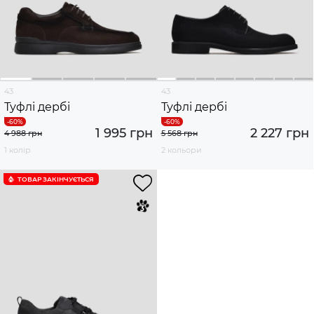
43
43
Туфлі дербі
Туфлі дербі
1 995 грн
2 227 грн
4 988 грн
5 568 грн
1 колір
2 кольори
ТОВАР ЗАКІНЧУЄTЬСЯ