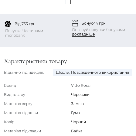
Бонус
44 грн
Від 733 грн
Оплачуй покупки бонусами
Покупка Частинами
докладніше
monobank
Характеристики товару
Відмінно підійде для:
Школи
,
Повсякденного використання
Бренд
Vitto Rossi
Вид товару
Черевики
Матеріал верху
Замша
Матеріал підошви
Гума
Колір
Чорний
Матеріал підкладки
Байка