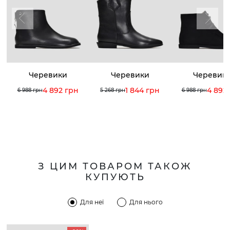
Черевики
Черевики
Черевик
4 892 грн
1 844 грн
4 892
6 988 грн
5 268 грн
6 988 грн
З ЦИМ ТОВАРОМ ТАКОЖ
КУПУЮТЬ
Для неї
Для нього