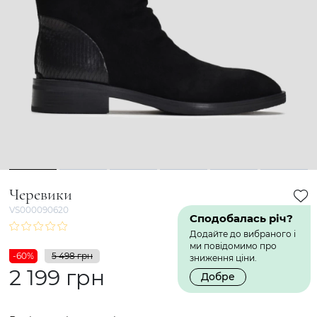
1
2
3
4
5
6
Черевики
VS000090620
Сподобалась річ?
Додайте до вибраного і
ми повідомимо про
-60%
5 498 грн
зниження ціни.
2 199 грн
Добре