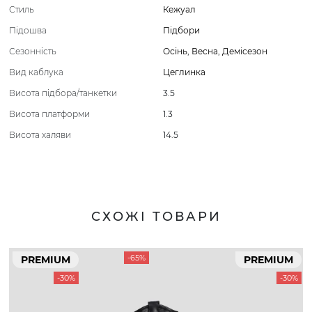
Стиль
Кежуал
Підошва
Підбори
Сезонність
Осінь
,
Весна
,
Демісезон
Вид каблука
Цеглинка
Висота підбора/танкетки
3.5
Висота платформи
1.3
Висота халяви
14.5
СХОЖІ ТОВАРИ
-65%
PREMIUM
PREMIUM
-30%
-30%