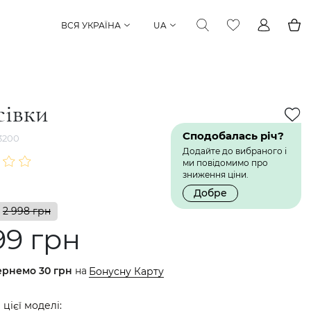
ВСЯ УКРАЇНА
UA
сівки
Сподобалась річ?
3200
Додайте до вибраного і
ми повідомимо про
зниження ціни.
Добре
2 998 грн
99 грн
ернемо
30 грн
на
Бонусну Карту
 цієї моделі: