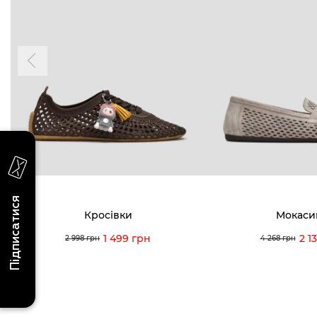
Пн-Нд 09
Підпишіться на новини про наші останні
надходження, ексклюзивні акції та події
0 (993) 5
Для неї
Для нього
0 (933) 3
0 (973) 8
Viber
Telegram
info@vitt
Підписатися
Кросівки
Мокаси
1 499 грн
2 1
2 998 грн
4 268 грн