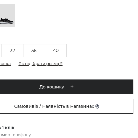
37
38
40
сітка
Як підібрати розмір?
До кошику
Самовивіз / Наявність в магазинах
 1 клік
номер телефону