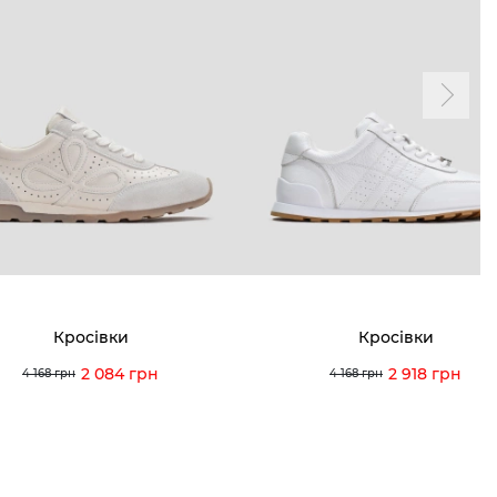
і акції
Особистий кабінет
ма лояльності
Мої закази
а і оплата
Мої перегляди
я і повернення
 покупців
питання
Кросівки
Кросівки
ція з догляду
2 084 грн
2 918 грн
4 168 грн
4 168 грн