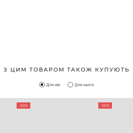
З ЦИМ ТОВАРОМ ТАКОЖ КУПУЮТЬ
Для неї
Для нього
-50%
-50%
КОМПАНІЯ
КЛІЄН