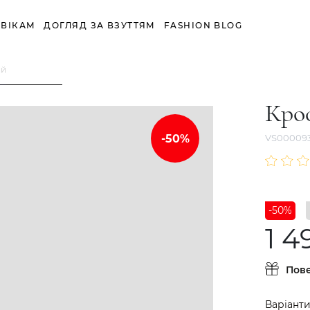
ВІКАМ
ДОГЛЯД ЗА ВЗУТТЯМ
FASHION BLOG
ий
Кро
VS00009
-50%
1 4
Пов
Варіанти