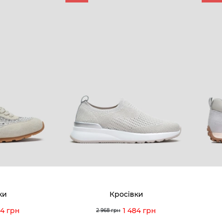
ки
Кросівки
34 грн
1 484 грн
2 968 грн