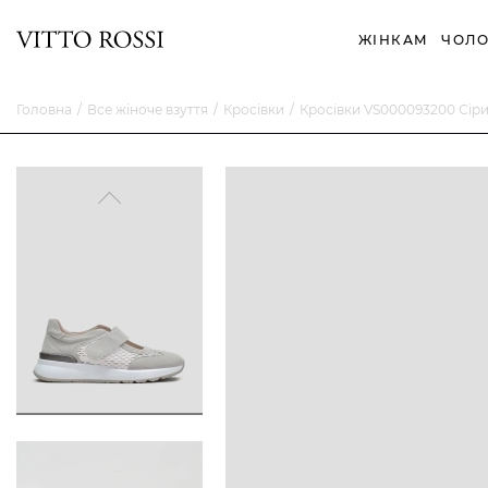
ЖІНКАМ
ЧОЛО
Головна
Все жіноче взуття
Кросівки
Кросівки VS000093200 Сір