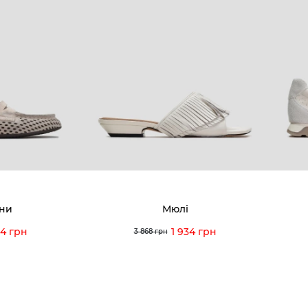
:00 — 19:00
Про компанію
Новини 
8-60-56
Ми пишаємось
Програ
5-59-12
9-43-98
Вакансії та Робота
Доставк
Наші магазини
Гаранті
Договір оферти
Відгуки
orossi.ua
Задати 
ни
Мюлі
Інструк
34 грн
1 934 грн
3 868 грн