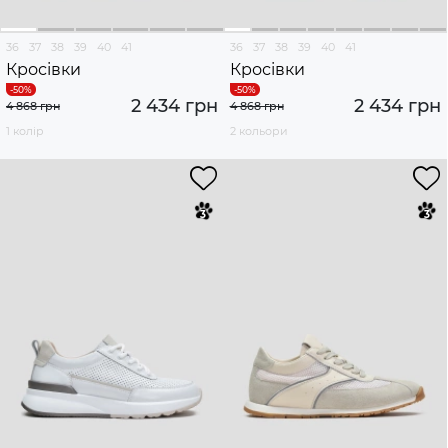
36
37
38
39
40
41
36
37
38
39
40
41
Кросівки
Кросівки
2 434 грн
2 434 грн
4 868 грн
4 868 грн
1 колір
2 кольори