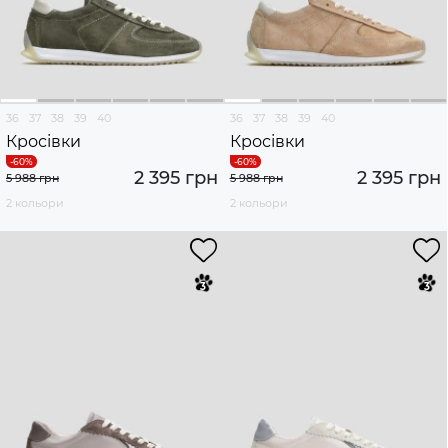
36
37
38
39
40
36
37
38
39
40
Кросівки
Кросівки
2 395 грн
2 395 грн
5 988 грн
5 988 грн
2 кольори
2 кольори