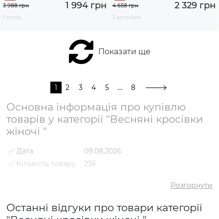
1 994 грн
2 329 грн
3 988 грн
4 658 грн
1 колір
3 кольори
Показати ще
1
2
3
4
5
...
8
Основна інформація про купівлю
товарів у категорії "Весняні кросівки
жіночі "
✅ Дата
09.08.2026
✅ Кількість товару
236
✅ Середній
4.8
рейтинг
Розгорнути
✅ Середня ціна
2191 грн
Останні відгуки про товари категорії
✅ Найдешевший
980 грн
товар