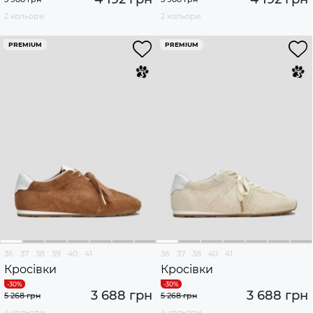
2 кольори
2 кольори
PREMIUM
PREMIUM
36
37
38
39
40
41
36
37
38
40
41
Кросівки
Кросівки
3 688 грн
3 688 грн
5 268 грн
5 268 грн
4 кольори
4 кольори