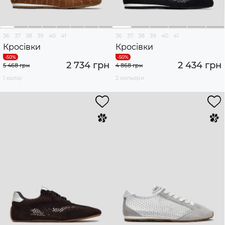
36
37
38
39
40
41
36
37
38
39
40
41
Кросівки
Кросівки
2 734 грн
2 434 грн
5 468 грн
4 868 грн
1 колір
2 кольори