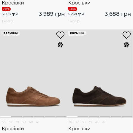
Кросівки
Кросівки
3 989 грн
3 688 грн
5 698 грн
5 268 грн
1 колір
1 колір
PREMIUM
PREMIUM
36
37
38
39
40
41
36
37
38
39
40
41
Кросівки
Кросівки