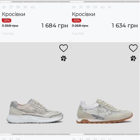
36
37
38
39
40
36
37
38
39
40
41
Кросівки
Кросівки
1 684 грн
1 634 грн
3 368 грн
3 268 грн
1 колір
1 колір
36
37
38
36
37
38
39
40
41