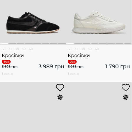
36
37
38
39
40
36
37
38
39
40
Кросівки
Кросівки
3 989 грн
1 790 грн
5 698 грн
5 968 грн
1 колір
1 колір