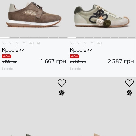
36
37
38
39
40
41
36
37
38
39
40
Кросівки
Кросівки
1 667 грн
2 387 грн
4 168 грн
5 968 грн
1 колір
1 колір