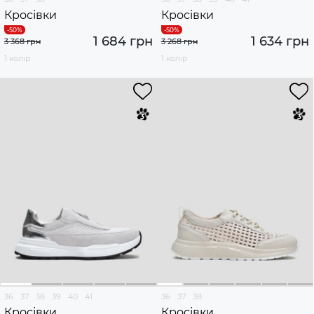
Кросівки
Кросівки
1 684 грн
1 634 грн
3 368 грн
3 268 грн
1 колір
1 колір
36
37
38
39
40
41
36
37
38
Кросівки
Кросівки