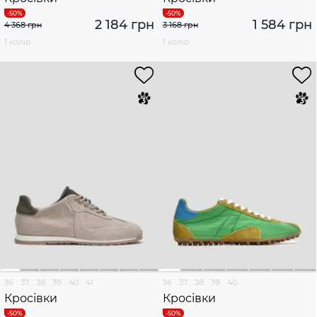
2 184 грн
1 584 грн
4 368 грн
3 168 грн
1 колір
1 колір
36
37
38
39
40
41
36
37
38
39
40
Кросівки
Кросівки