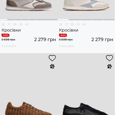
36
37
38
39
40
36
37
38
39
40
Кросівки
Кросівки
2 279 грн
2 279 грн
5 698 грн
5 698 грн
2 кольори
2 кольори