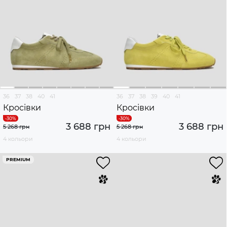
36
37
38
40
41
36
37
38
39
40
41
Кросівки
Кросівки
3 688 грн
3 688 грн
5 268 грн
5 268 грн
4 кольори
4 кольори
PREMIUM