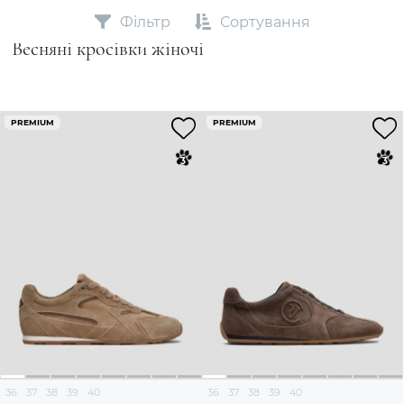
Фільтр
Сортування
Весняні кросівки жіночі
PREMIUM
PREMIUM
36
37
38
39
40
36
37
38
39
40