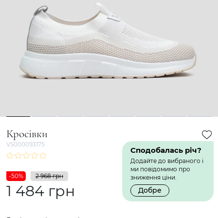
1
2
3
4
5
6
7
8
Кросівки
VS000093175
Сподобалась річ?
Додайте до вибраного і
ми повідомимо про
-50%
2 968 грн
зниження ціни.
1 484 грн
Добре