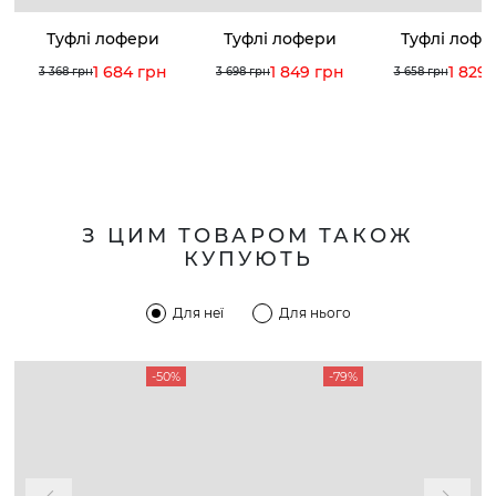
Туфлі лофери
Туфлі лофери
Туфлі лофе
1 684 грн
1 849 грн
1 829
3 368 грн
3 698 грн
3 658 грн
З ЦИМ ТОВАРОМ ТАКОЖ
КУПУЮТЬ
Для неї
Для нього
-50%
-79%