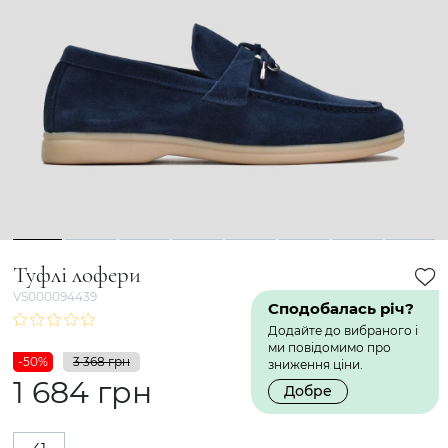
1
2
3
4
5
6
7
8
Туфлі лофери
VS000094439
Сподобалась річ?
Додайте до вибраного і
ми повідомимо про
-50%
3 368 грн
зниження ціни.
1 684 грн
Добре