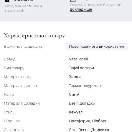
Оплачуй покупки бонусами
Покупка Частинами
докладніше
monobank
Характеристики товару
Відмінно підійде для:
Повсякденного використання
Бренд
Vitto Rossi
Вид товару
Туфлі лофери
Матеріал верху
Замша
Матеріал підошви
Термополіуретан
Колір
Синій
Матеріал підкладки
Без підкладки
Стиль
Кежуал
Підошва
Платформа
,
Підбори
Сезонність
Літо
,
Весна
,
Демісезон