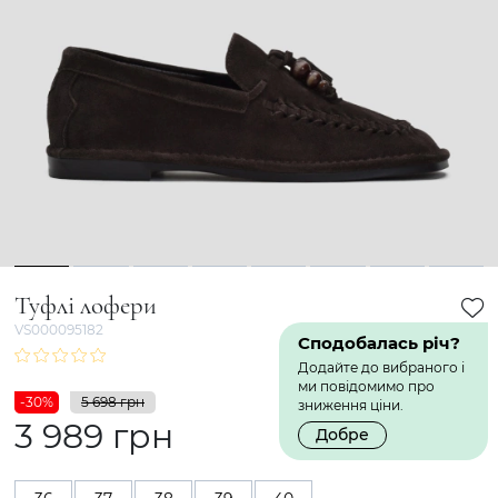
1
2
3
4
5
6
7
8
Туфлі лофери
VS000095182
Сподобалась річ?
Додайте до вибраного і
ми повідомимо про
-30%
5 698 грн
зниження ціни.
3 989 грн
Добре