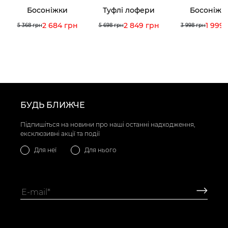
Босоніжки
Туфлі лофери
Босоніжк
2 684 грн
2 849 грн
1 999
5 368 грн
5 698 грн
3 998 грн
БУДЬ БЛИЖЧЕ
Підпишіться на новини про наші останні надходження,
ексклюзивні акції та події
Для неї
Для нього