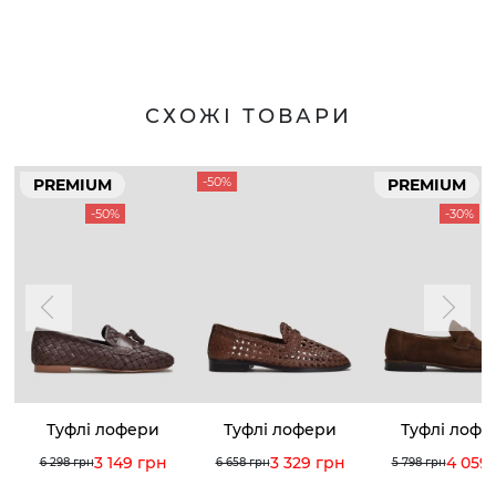
СХОЖІ ТОВАРИ
-50%
PREMIUM
PREMIUM
-50%
-30%
Туфлі лофери
Туфлі лофери
Туфлі лофе
3 149 грн
3 329 грн
4 059
6 298 грн
6 658 грн
5 798 грн