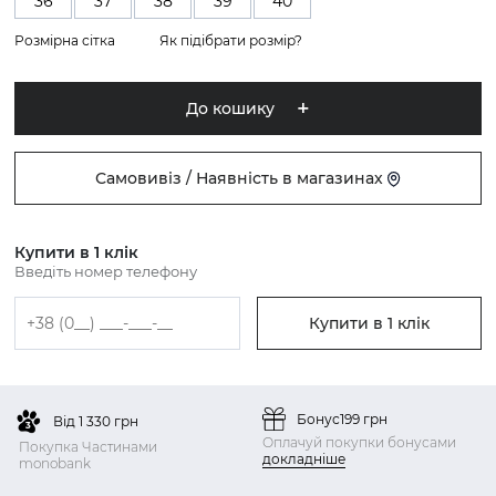
36
37
38
39
40
Розмірна сітка
Як підібрати розмір?
До кошику
Самовивіз / Наявність в магазинах
Купити в 1 клік
Введіть номер телефону
Купити в 1 клік
Бонус
199 грн
Від 1 330 грн
Оплачуй покупки бонусами
Покупка Частинами
докладніше
monobank