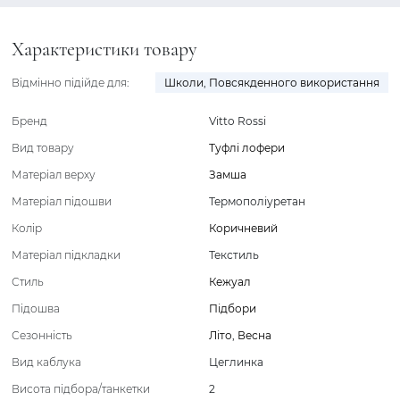
Характеристики товару
Відмінно підійде для:
Школи
,
Повсякденного використання
Бренд
Vitto Rossi
Вид товару
Туфлі лофери
Матеріал верху
Замша
Матеріал підошви
Термополіуретан
Колір
Коричневий
Матеріал підкладки
Текстиль
Стиль
Кежуал
Підошва
Підбори
Сезонність
Літо
,
Весна
Вид каблука
Цеглинка
Висота підбора/танкетки
2