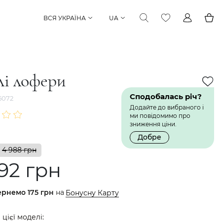
ВСЯ УКРАЇНА
UA
лі лофери
Сподобалась річ?
5072
Додайте до вибраного і
ми повідомимо про
зниження ціни.
Добре
4 988 грн
92 грн
ернемо
175 грн
на
Бонусну Карту
 цієї моделі: