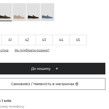
41
42
43
44
45
сітка
Як підібрати розмір?
До кошику
Самовивіз / Наявність в магазинах
 1 клік
номер телефону