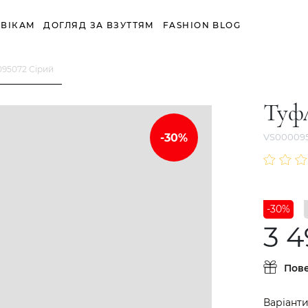
ВІКАМ
ДОГЛЯД ЗА ВЗУТТЯМ
FASHION BLOG
095072 Сірий
Туф
VS00009
-30%
3 4
Пов
Варіанти