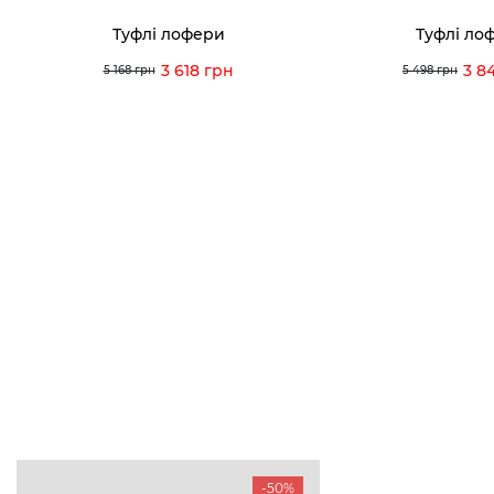
Туфлі лофери
Туфлі ло
3 618 грн
3 8
5 168 грн
5 498 грн
-50%