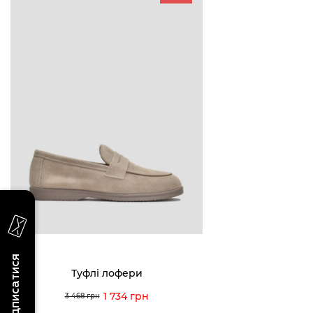
БУДЬ БЛИЖЧЕ
КОНТАКТИ
Пн-Нд 09
Підпишіться на новини про наші останні
надходження, ексклюзивні акції та події
0 (993) 5
Для неї
Для нього
0 (933) 3
0 (973) 8
Viber
Telegram
info@vitt
Підписатися
Туфлі лофери
1 734 грн
3 468 грн