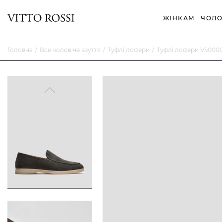
ЖІНКАМ
ЧОЛО
Головна
Все чоловіче взуття
Туфлі лофери
Туфлі лофери VS000