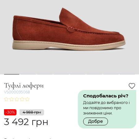
1
2
3
4
5
6
7
8
Туфлі лофери
VS000095068
Сподобалась річ?
Додайте до вибраного і
ми повідомимо про
-30%
4 988 грн
зниження ціни.
3 492 грн
Добре