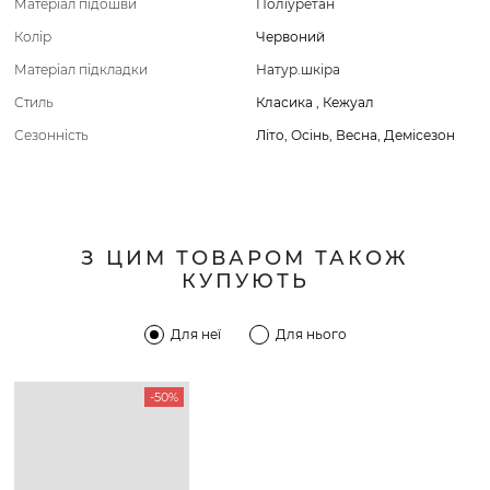
Матеріал підошви
Поліуретан
Колір
Червоний
Матеріал підкладки
Натур.шкіра
Стиль
Класика
,
Кежуал
Сезонність
Літо
,
Осінь
,
Весна
,
Демісезон
З ЦИМ ТОВАРОМ ТАКОЖ
КУПУЮТЬ
Для неї
Для нього
-50%