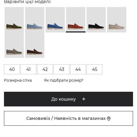
Варіанти цієї моделі:
40
41
42
43
44
45
Розмірна сітка
Як підібрати розмір?
До кошику
Самовивіз / Наявність в магазинах