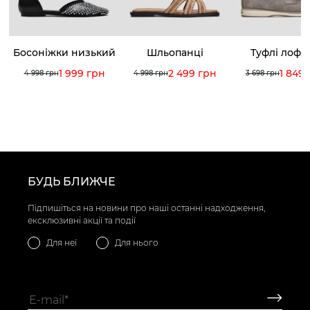
Босоніжки низький
Шльопанці
Туфлі лофе
хід
1 999 грн
2 499 грн
1 849
4 998 грн
4 998 грн
3 698 грн
БУДЬ БЛИЖЧЕ
Підпишіться на новини про наші останні надходження,
ексклюзивні акції та події
Для неї
Для нього