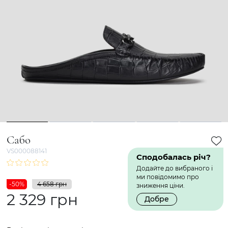
1
2
3
4
5
Сабо
VS000088141
Сподобалась річ?
Додайте до вибраного і
ми повідомимо про
-50%
4 658 грн
зниження ціни.
2 329 грн
Добре