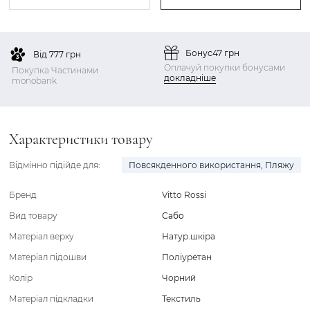
Бонус
47 грн
Від 777 грн
Оплачуй покупки бонусами
Покупка Частинами
докладніше
monobank
Характеристики товару
Відмінно підійде для:
Повсякденного використання
,
Пляжу
Бренд
Vitto Rossi
Вид товару
Сабо
Матеріал верху
Натур.шкіра
Матеріал підошви
Поліуретан
Колір
Чорний
Матеріал підкладки
Текстиль