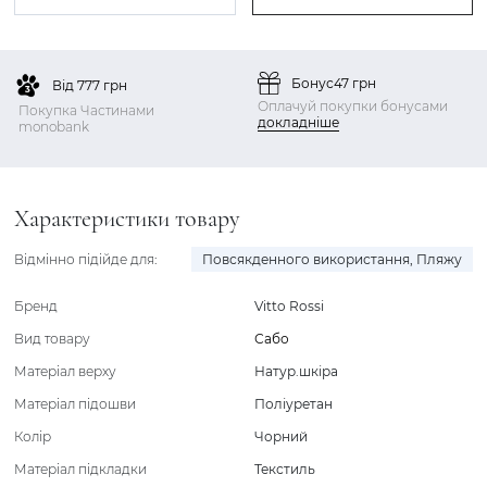
Бонус
47 грн
Від 777 грн
Оплачуй покупки бонусами
Покупка Частинами
докладніше
monobank
Характеристики товару
Відмінно підійде для:
Повсякденного використання
,
Пляжу
Бренд
Vitto Rossi
Вид товару
Сабо
Матеріал верху
Натур.шкіра
Матеріал підошви
Поліуретан
Колір
Чорний
Матеріал підкладки
Текстиль