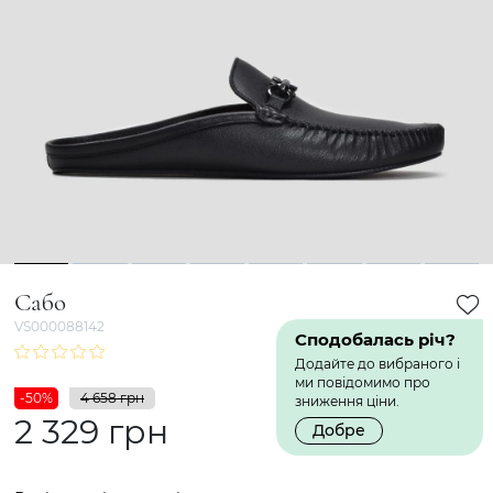
1
2
3
4
5
6
7
8
Сабо
VS000088142
Сподобалась річ?
Додайте до вибраного і
ми повідомимо про
-50%
4 658 грн
зниження ціни.
2 329 грн
Добре