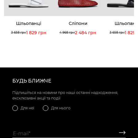
Шльопанці
Сліпони
Шльопанц
1 829 грн
2 484 грн
1 829
3 658 грн
4 968 грн
3 658 грн
БУДЬ БЛИЖЧЕ
Підпишіться на новини про наші останні надходження,
ексклюзивні акції та події
Для неї
Для нього