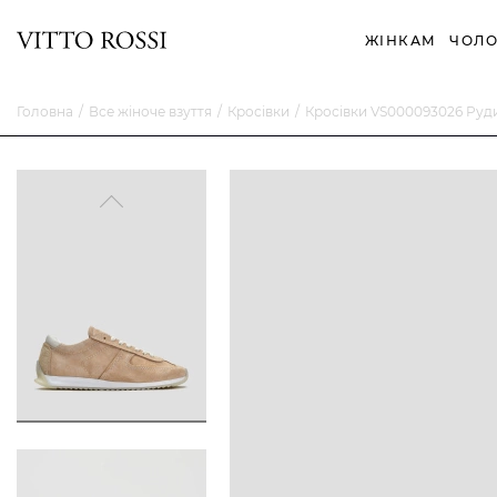
ЖІНКАМ
ЧОЛО
Головна
Все жіноче взуття
Кросівки
Кросівки VS000093026 Руд