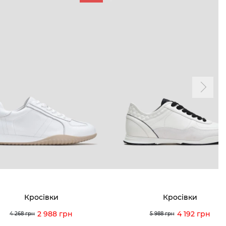
ТАМ
ПРОФІЛЬ
і акції
Особистий кабінет
ма лояльності
Мої закази
а і оплата
Мої перегляди
я і повернення
 покупців
питання
Кросівки
Кросівки
ція з догляду
2 988 грн
4 192 грн
4 268 грн
5 988 грн