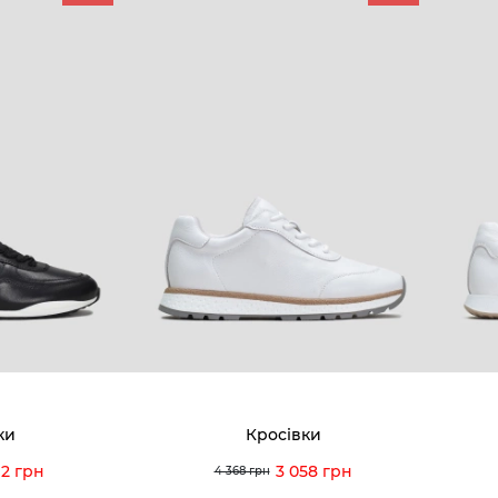
КОМПАНІЯ
КЛІЄН
:00 — 19:00
Про компанію
Новини 
8-60-56
Ми пишаємось
Програ
5-59-12
9-43-98
Вакансії та Робота
Доставк
Наші магазини
Гаранті
Договір оферти
Відгуки
orossi.ua
Задати 
ки
Кросівки
Інструк
92 грн
3 058 грн
4 368 грн