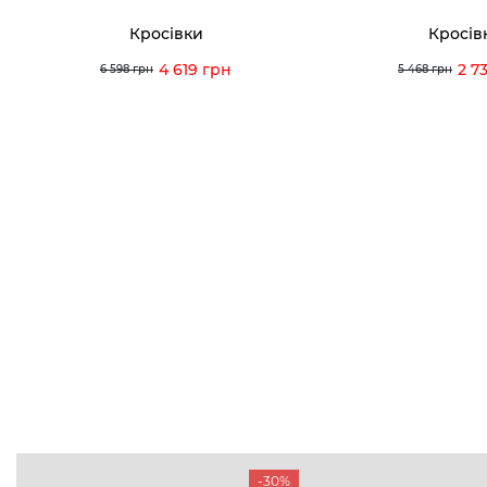
Кросівки
Кросів
4 619 грн
2 7
6 598 грн
5 468 грн
-30%