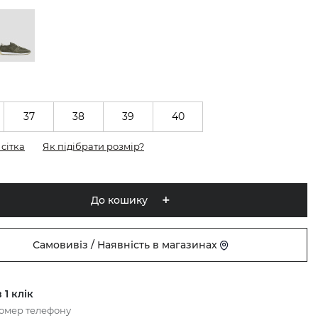
37
38
39
40
сітка
Як підібрати розмір?
До кошику
Самовивіз / Наявність в магазинах
 1 клік
номер телефону