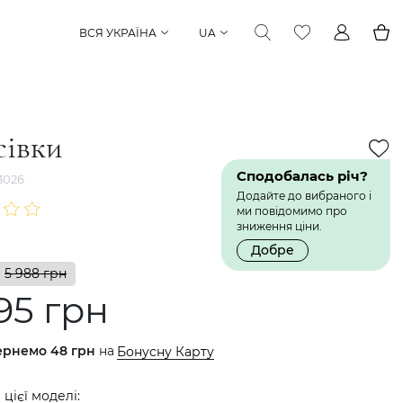
ВСЯ УКРАЇНА
UA
сівки
Сподобалась річ?
3026
Додайте до вибраного і
ми повідомимо про
зниження ціни.
Добре
5 988 грн
95 грн
ернемо
48 грн
на
Бонусну Карту
 цієї моделі: