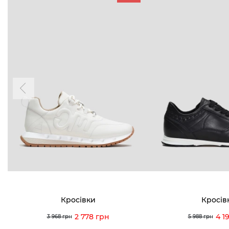
БУДЬ БЛИЖЧЕ
КОНТАКТИ
Пн-Нд 09
Підпишіться на новини про наші останні
надходження, ексклюзивні акції та події
0 (993) 5
Для неї
Для нього
0 (933) 3
0 (973) 8
Viber
Telegram
info@vitt
Кросівки
Кросів
2 778 грн
4 1
3 968 грн
5 988 грн