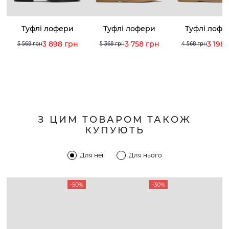
Туфлі лофери
Туфлі лофери
Туфлі лофе
3 898 грн
3 758 грн
3 198
5 568 грн
5 368 грн
4 568 грн
З ЦИМ ТОВАРОМ ТАКОЖ
КУПУЮТЬ
Для неї
Для нього
-50%
-30%