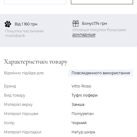
Бонус
174 грн
Від 1 160 грн
Оплачуй покупки бонусами
Покупка Частинами
докладніше
monobank
Характеристики товару
Відмінно підійде для:
Повсякденного використання
Бренд
Vitto Rossi
Вид товару
Туфлі лофери
Матеріал верху
Замша
Матеріал підошви
Поліуретан
Колір
Чорний
Матеріал підкладки
Натур.шкіра