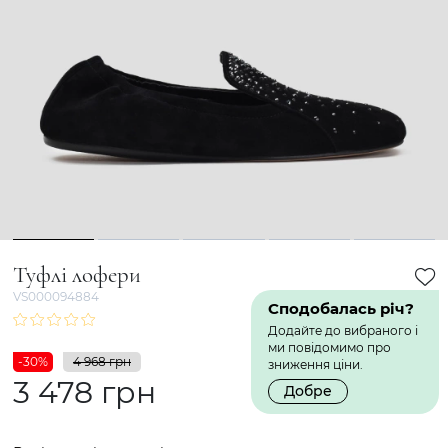
1
2
3
4
5
Туфлі лофери
VS000094884
Сподобалась річ?
Додайте до вибраного і
ми повідомимо про
-30%
4 968 грн
зниження ціни.
3 478 грн
Добре