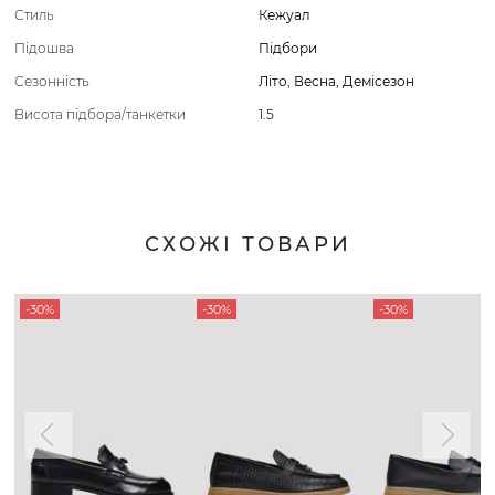
Стиль
Кежуал
Підошва
Підбори
Сезонність
Літо
,
Весна
,
Демісезон
Висота підбора/танкетки
1.5
СХОЖІ ТОВАРИ
-30%
-30%
-30%