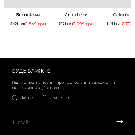
Босоніжки
Слінгбеки
Слінгбек
2 849 грн
3 099 грн
2 734
5 698 грн
6 198 грн
5 468 грн
БУДЬ БЛИЖЧЕ
Підпишіться на новини про наші останні надходження,
ексклюзивні акції та події
Для неї
Для нього