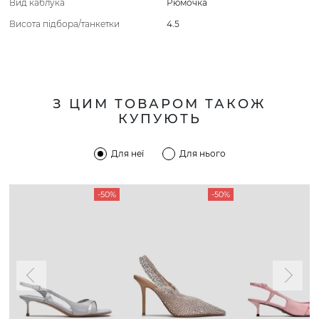
Вид каблука
Рюмочка
Висота підбора/танкетки
4.5
З ЦИМ ТОВАРОМ ТАКОЖ
КУПУЮТЬ
Для неї
Для нього
-50%
-50%