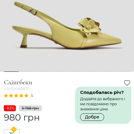
1
2
3
4
5
6
7
8
Слінгбеки
VS000088870
Сподобалась річ?
5
1 Відгук
Додайте до вибраного і
ми повідомимо про
-83%
5 768 грн
зниження ціни.
980 грн
Добре