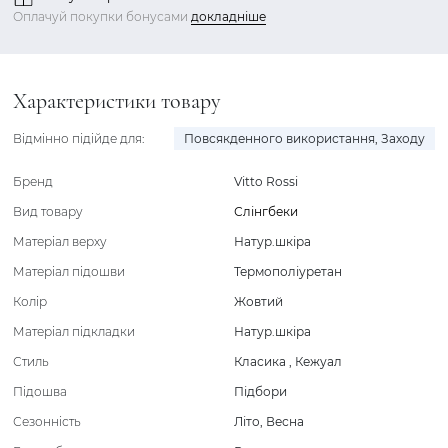
Оплачуй покупки бонусами
докладніше
Характеристики товару
Відмінно підійде для:
Повсякденного використання
,
Заходу
Бренд
Vitto Rossi
Вид товару
Слінгбеки
Матеріал верху
Натур.шкіра
Матеріал підошви
Термополіуретан
Колір
Жовтий
Матеріал підкладки
Натур.шкіра
Стиль
Класика
,
Кежуал
Підошва
Підбори
Сезонність
Літо
,
Весна