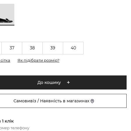
37
38
39
40
сітка
Як підібрати розмір?
До кошику
Самовивіз / Наявність в магазинах
 1 клік
номер телефону