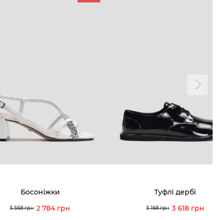
ТАМ
ПРОФІЛЬ
і акції
Особистий кабінет
ма лояльності
Мої закази
а і оплата
Мої перегляди
я і повернення
 покупців
питання
Босоніжки
Туфлі дербі
ція з догляду
2 784 грн
3 618 грн
5 568 грн
5 168 грн