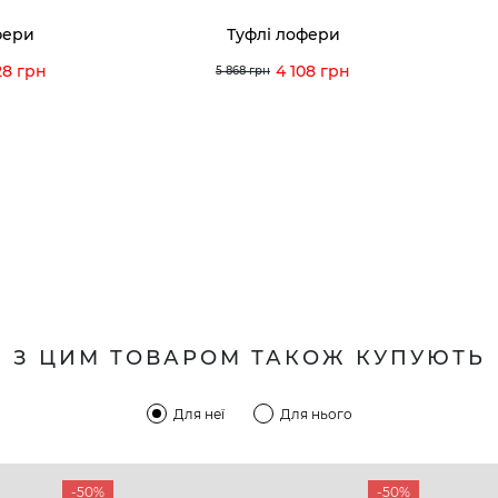
фери
Туфлі лофери
28 грн
4 108 грн
5 868 грн
З ЦИМ ТОВАРОМ ТАКОЖ КУПУЮТЬ
Для неї
Для нього
-50%
-50%