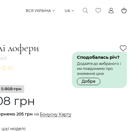
ВСЯ УКРАЇНА
UA
лі лофери
Сподобалась річ?
833
Додайте до вибраного і
ми повідомимо про
зниження ціни.
Добре
5 868 грн
08 грн
ернемо
205 грн
на
Бонусну Карту
 цієї моделі: