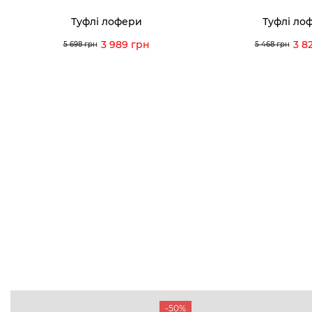
Туфлі лофери
Туфлі ло
3 989 грн
3 8
5 698 грн
5 468 грн
-50%