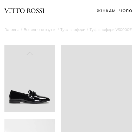
ЖІНКАМ
ЧОЛО
Головна
Все жіноче взуття
Туфлі лофери
Туфлі лофери VS00009