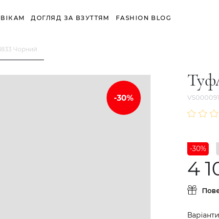
ВІКАМ
ДОГЛЯД ЗА ВЗУТТЯМ
FASHION BLOG
1833 Чорний
Туф
VS000091
-30%
4 1
Пов
Варіанти