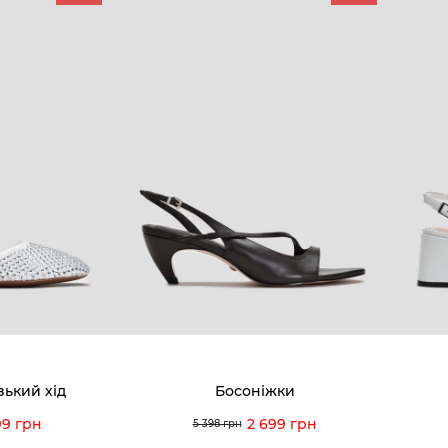
КОМПАНІЯ
КЛІЄН
:00 — 19:00
Про компанію
Новини 
8-60-56
Ми пишаємось
Програ
5-59-12
9-43-98
Вакансії та Робота
Доставк
Наші магазини
Гаранті
Договір оферти
Відгуки
orossi.ua
Задати 
зький хід
Босоніжки
Інструк
99 грн
2 699 грн
5 398 грн