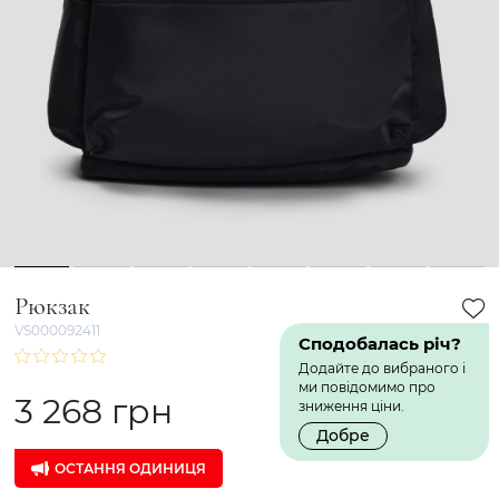
1
2
3
4
5
6
7
8
Рюкзак
VS000092411
Сподобалась річ?
Додайте до вибраного і
ми повідомимо про
3 268 грн
зниження ціни.
Добре
ОСТАННЯ ОДИНИЦЯ