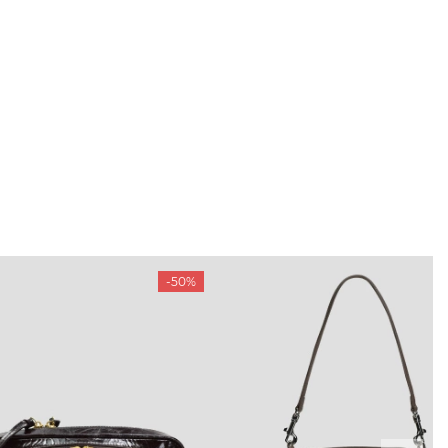
-50%
ТАМ
ПРОФІЛЬ
і акції
Особистий кабінет