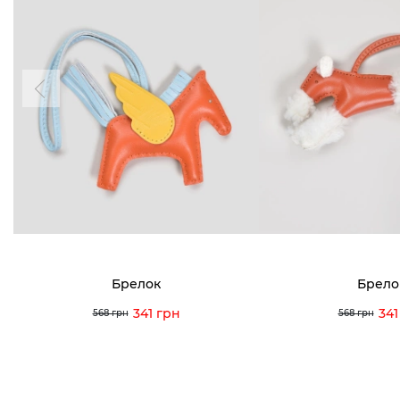
Брелок
Брело
341 грн
341
568 грн
568 грн