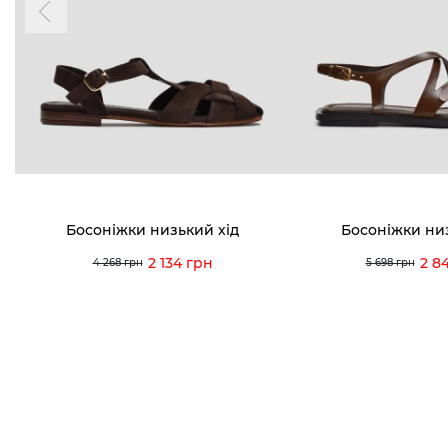
0 (993) 5
Для неї
Для нього
0 (933) 3
0 (973) 8
Viber
Telegram
info@vitt
Босоніжки низький хід
Босоніжки ни
2 134 грн
2 8
4 268 грн
5 698 грн
Умови використання
Політика конфіденційності
© 2026 V