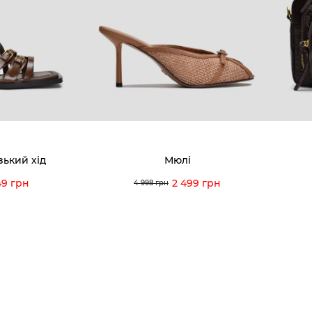
8-60-56
Ми пишаємось
Програ
5-59-12
9-43-98
Вакансії та Робота
Доставк
Наші магазини
Гаранті
Договір оферти
Відгуки
orossi.ua
Задати 
зький хід
Мюлі
Інструк
49 грн
2 499 грн
4 998 грн
itto Rossi