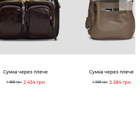
ма лояльності
Мої закази
а і оплата
Мої перегляди
я і повернення
 покупців
питання
Сумка через плече
Сумка через плече
ція з догляду
2 434 грн
2 284 грн
4 868 грн
4 568 грн