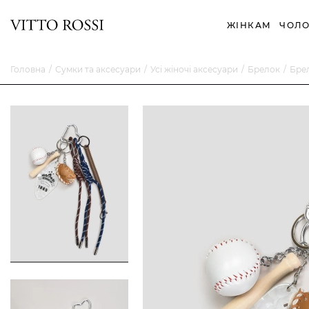
ЖІНКАМ
ЧОЛО
Головна
Сумки та аксесуари
Усі жіночі аксесуари
Брелок
Бре