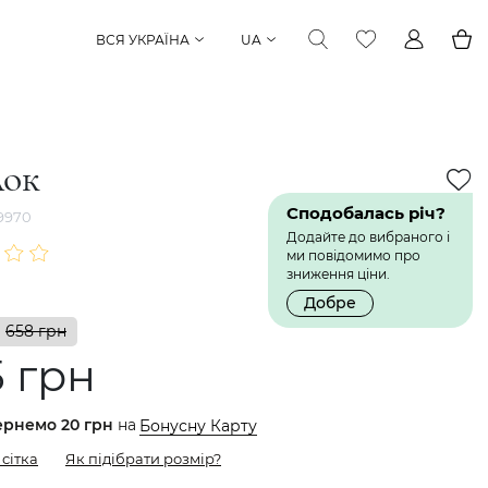
ВСЯ УКРАЇНА
UA
лок
Сподобалась річ?
9970
Додайте до вибраного і
ми повідомимо про
зниження ціни.
Добре
658 грн
5 грн
ернемо
20 грн
на
Бонусну Карту
сітка
Як підібрати розмір?