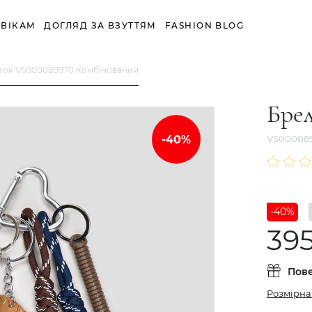
ВІКАМ
ДОГЛЯД ЗА ВЗУТТЯМ
FASHION BLOG
лок VS000089970 Комбінований
Бре
VS00008
-40%
39
Пов
Розмірна 