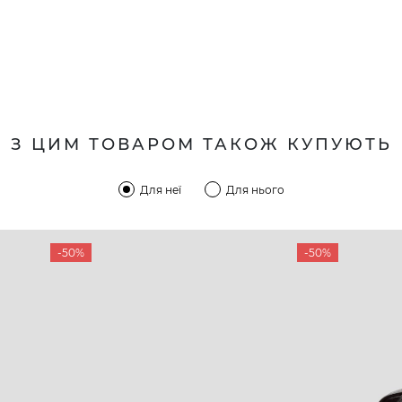
З ЦИМ ТОВАРОМ ТАКОЖ КУПУЮТЬ
Для неї
Для нього
-50%
-50%
КОМПАНІЯ
КЛІЄН
:00 — 19:00
Про компанію
Новини 