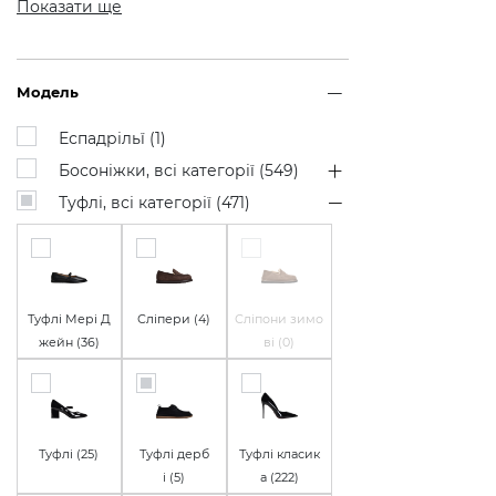
Показати ще
Модель
Еспадрільї (
1
)
Босоніжки, всі категорії (
549
)
Туфлі, всі категорії (
471
)
Туфлі Мері Д
Сліпери (
4
)
Сліпони зимо
жейн (
36
)
ві (
0
)
Туфлі (
25
)
Туфлі дерб
Туфлі класик
і (
5
)
а (
222
)