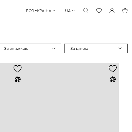
ВСЯ УКРАЇНА
UA
За знижкою
За ціною