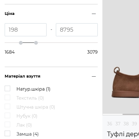
Ціна
-
1684
3079
Матеріал взуття
Натур.шкіра (
1
)
Текстиль (
0
)
Штучна шкіра (
0
)
Нубук (
0
)
36
37
38
39
Лак (
0
)
Туфлі дер
Замша (
4
)