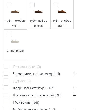
Туфлі комфор
Туфлі лофер
Туфлі оксфор
т (
15
)
и (
138
)
ди (
1
)
Сліпони (
25
)
Ботильйони (
0
)
Черевики, всі категорії (
1
)
Дутики (
0
)
Кеди, всі категорії (
109
)
Кросівки, всі категорії (
211
)
Мокасини (
68
)
Чоботи, всі категорії (
0
)