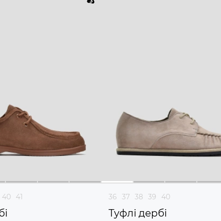
40
41
36
37
38
39
40
бі
Туфлі дербі