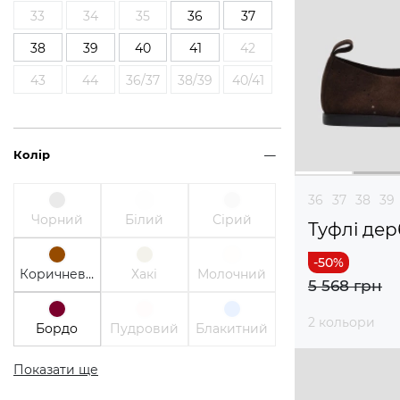
33
34
35
36
37
38
39
40
41
42
43
44
36/37
38/39
40/41
Колір
36
37
38
39
Чорний
Білий
Сірий
Туфлі дер
Коричневий
Хакі
Молочний
5 568 грн
2 кольори
Бордо
Пудровий
Блакитний
Показати ще