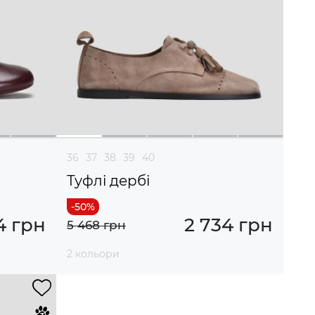
36
37
38
39
40
Туфлі дербі
4 грн
2 734 грн
5 468 грн
2 кольори