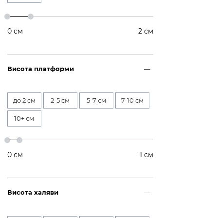
0
см
2
см
Висота платформи
до 2 см
2-5 см
5-7 см
7-10 см
10+ см
0
см
1
см
Висота халяви