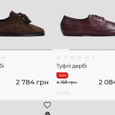
40
36
37
38
39
40
41
бі
Туфлі дербі
2 784 грн
2 08
4 168 грн
1 колір