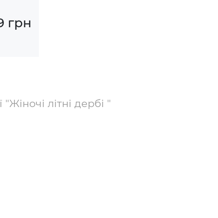
9 грн
"Жіночі літні дербі "