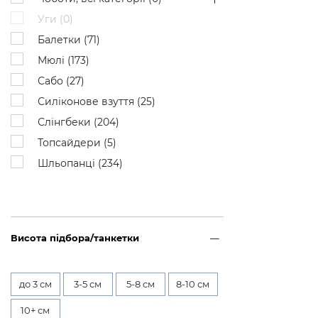
Уги (
0
)
Балетки (
71
)
Мюлі (
173
)
Сабо (
27
)
Силіконове взуття (
25
)
Слінгбеки (
204
)
Топсайдери (
5
)
Шльопанці (
234
)
Висота підбора/танкетки
до 3 см
3-5 см
5-8 см
8-10 см
10+ см