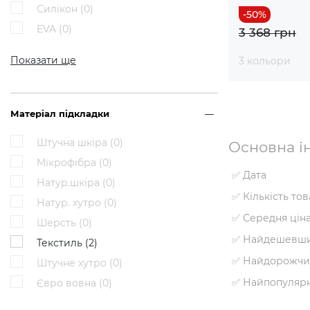
Силікон (
0
)
EVA (
0
)
3 368 грн
Показати ще
3 кольори
Матеріал підкладки
Штучна шкіра (
0
)
Основна ін
Мікрофібра (
0
)
✅ Дата
Натур.шкіра (
0
)
✅ Кількість то
Натур. хутро (
0
)
✅ Середня цін
Шерсть (
0
)
✅ Найдешевши
Текстиль (
2
)
✅ Найдорожчи
Штучне хутро (
0
)
✅ Найпопуляр
Євро вовна (
0
)