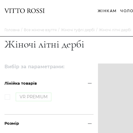
ЖІНКАМ
ЧОЛО
Головна
Все жіноче взуття
Жіночі туфлі дербі
Жіночі літні дербі
Жіночі літні дербі
Вибір за параметрами:
Лінійка товарів
VR PREMIUM
Розмір