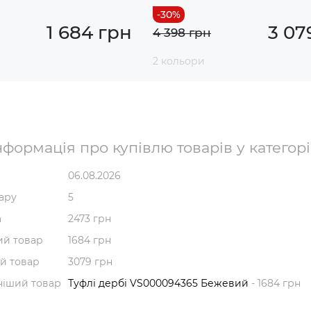
1 684 грн
3 07
4 398 грн
2 кольори
формація про купівлю товарів у категорії 
06.08.2026
вару
5
а
2473 грн
й товар
1684 грн
й товар
3079 грн
ніший товар
Туфлі дербі VS000094365 Бежевий
- 1684 грн