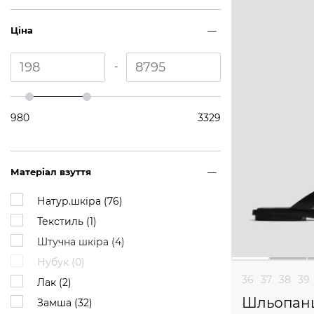
Ціна
-
980
3329
Матеріал взуття
Натур.шкіра (
76
)
Текстиль (
1
)
Штучна шкіра (
4
)
Нубук (
0
)
36
37
38
39
Лак (
2
)
Шльопан
Замша (
32
)