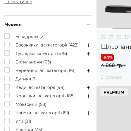
Показати ще
Модель
Еспадрільї (
2
)
36
37
38
39
Босоніжки, всі категорії (
422
)
Шльопан
Туфлі, всі категорії (
576
)
Ботильйони (
63
)
4 868 грн
Черевики, всі категорії (
161
)
2 кольори
Дутики (
1
)
Кеди, всі категорії (
98
)
PREMIUM
Кросівки, всі категорії (
188
)
Мокасини (
58
)
Чоботи, всі категорії (
151
)
Уги (
31
)
Балетки (
45
)