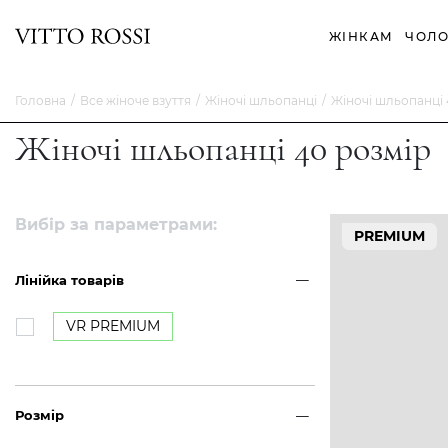
ЖІНКАМ
ЧОЛО
Головна
Все жіноче взуття
Жіночі шльопанці
Жіночі шльопанці 
Жіночі шльопанці 40 розмір
Вибір за параметрами:
PREMIUM
Лінійка товарів
VR PREMIUM
Розмір