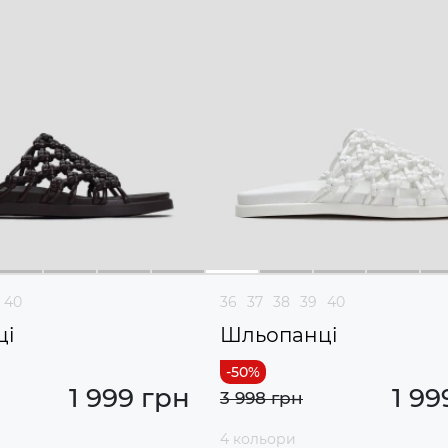
40
36
37
38
39
40
ці
Шльопанці
1 999 грн
1 99
3 998 грн
4 кольори