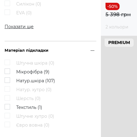
Силікон (
0
)
EVA (
0
)
5 398 грн
Показати ще
2 кольори
PREMIUM
Матеріал підкладки
Штучна шкіра (
0
)
Мікрофібра (
9
)
Натур.шкіра (
107
)
Натур. хутро (
0
)
Шерсть (
0
)
Текстиль (
1
)
Штучне хутро (
0
)
Євро вовна (
0
)