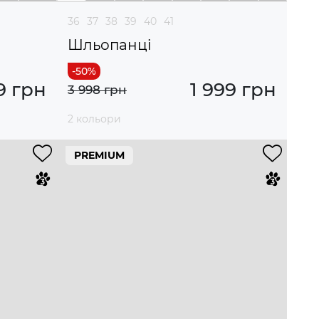
36
37
38
39
40
41
Шльопанці
9 грн
1 999 грн
3 998 грн
2 кольори
PREMIUM