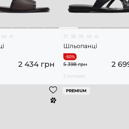
40
41
37
38
39
40
41
ці
Шльопанці
2 434 грн
2 69
5 398 грн
2 кольори
PREMIUM