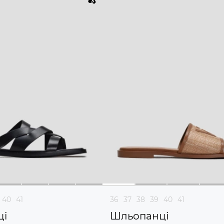
40
41
36
37
38
39
40
41
ці
Шльопанці