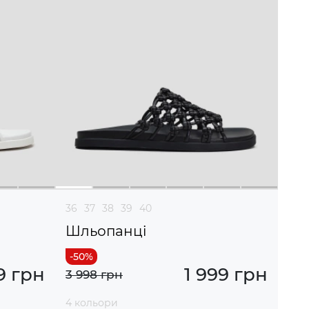
36
37
38
39
40
Шльопанці
9 грн
1 999 грн
3 998 грн
4 кольори