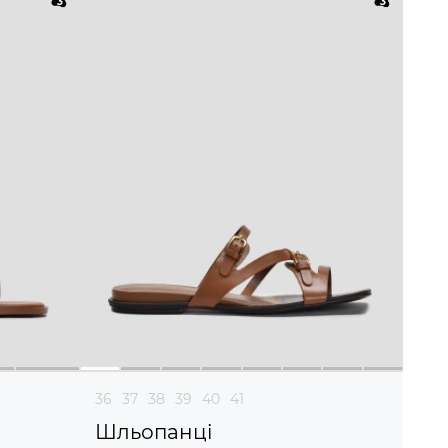
36
37
38
39
40
41
Шльопанці