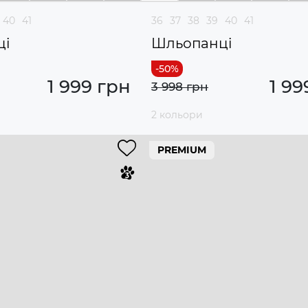
40
41
36
37
38
39
40
41
ці
Шльопанці
1 999 грн
1 99
3 998 грн
2 кольори
PREMIUM