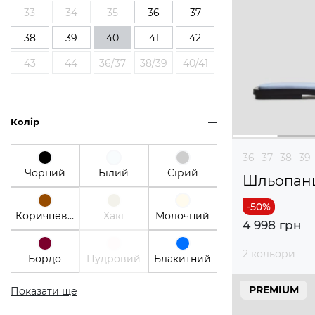
33
34
35
36
37
38
39
40
41
42
43
44
36/37
38/39
40/41
Колір
36
37
38
39
Чорний
Білий
Сірий
Шльопан
Коричневий
Хакі
Молочний
4 998 грн
2 кольори
Бордо
Пудровий
Блакитний
PREMIUM
Показати ще