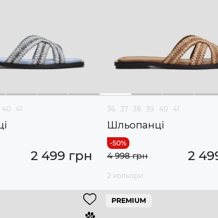
40
41
36
37
38
39
40
41
ці
Шльопанці
2 499 грн
2 49
4 998 грн
2 кольори
PREMIUM