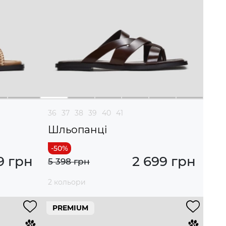
36
37
38
39
40
41
Шльопанці
9 грн
2 699 грн
5 398 грн
2 кольори
PREMIUM