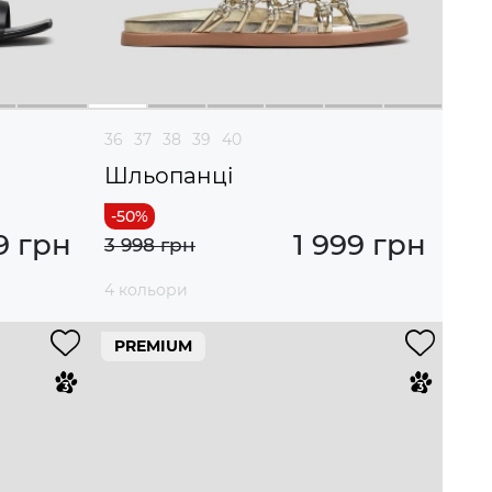
36
37
38
39
40
Шльопанці
9 грн
1 999 грн
3 998 грн
4 кольори
PREMIUM