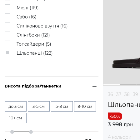
Мюлі (
119
)
Сабо (
16
)
Силіконове взуття (
16
)
Слінгбеки (
121
)
Топсайдери (
5
)
Шльопанці (
122
)
Висота підбора/танкетки
36
37
38
39
Шльопан
до 3 см
3-5 см
5-8 см
8-10 см
10+ см
3 998 грн
4 кольори