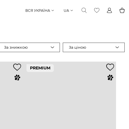
ВСЯ УКРАЇНА
UA
За знижкою
За ціною
PREMIUM