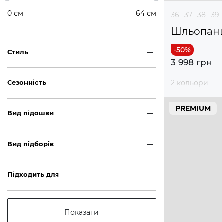
0
см
64
см
36
37
38
39
Шльопан
Стиль
3 998 грн
2 кольори
Сезонність
PREMIUM
Вид підошви
Вид підборів
Підходить для
Показати