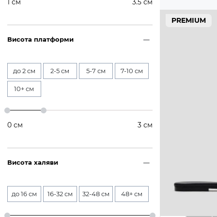
1
см
3.5
см
PREMIUM
Висота платформи
до 2 см
2-5 см
5-7 см
7-10 см
10+ см
0
см
3
см
Висота халяви
до 16 см
16-32 см
32-48 см
48+ см