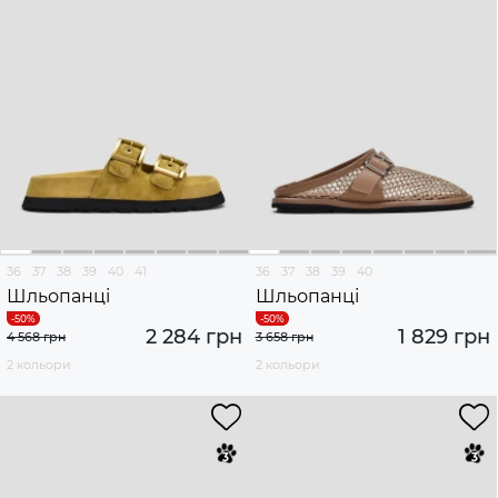
36
37
38
39
40
41
36
37
38
39
40
Шльопанці
Шльопанці
2 284 грн
1 829 грн
4 568 грн
3 658 грн
2 кольори
2 кольори