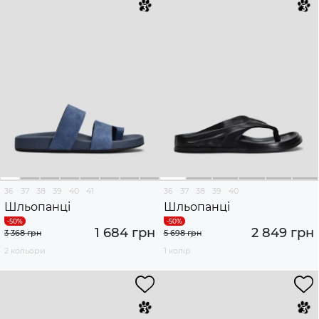
36
37
38
39
40
41
36
37
38
39
40
Шльопанці
Шльопанці
1 684 грн
2 849 грн
3 368 грн
5 698 грн
2 кольори
1 колір