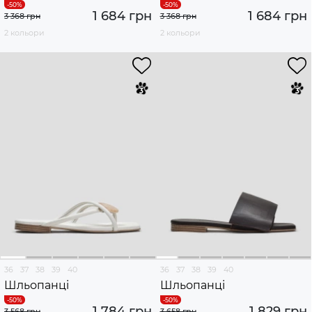
1 684 грн
1 684 грн
3 368 грн
3 368 грн
2 кольори
2 кольори
36
37
38
39
40
36
37
38
39
40
Шльопанці
Шльопанці
1 784 грн
1 829 грн
3 568 грн
3 658 грн