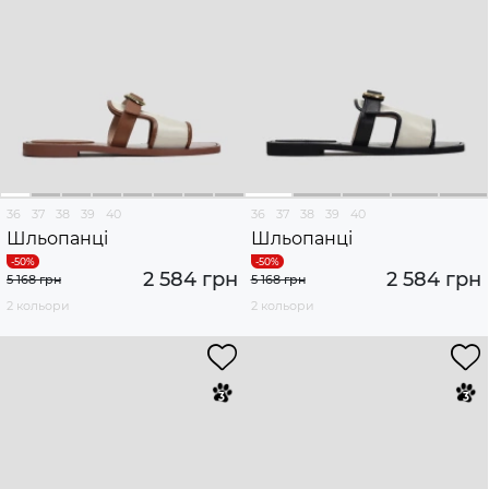
36
37
38
39
40
36
37
38
39
40
Шльопанці
Шльопанці
2 584 грн
2 584 грн
5 168 грн
5 168 грн
2 кольори
2 кольори