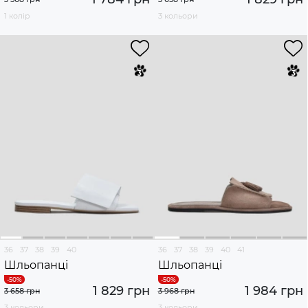
1 колір
3 кольори
36
37
38
39
40
36
37
38
39
40
41
Шльопанці
Шльопанці
1 829 грн
1 984 грн
3 658 грн
3 968 грн
3 кольори
3 кольори