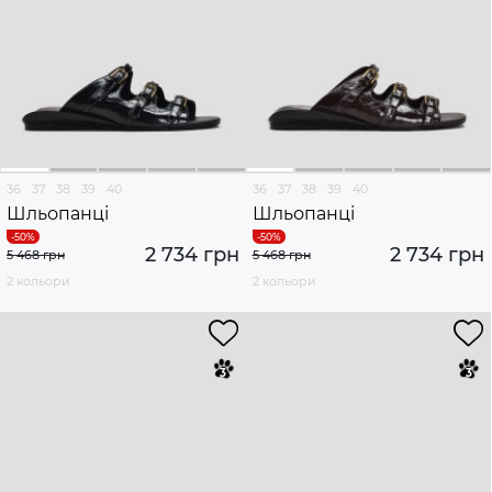
36
37
38
39
40
36
37
38
39
40
Шльопанці
Шльопанці
2 734 грн
2 734 грн
5 468 грн
5 468 грн
2 кольори
2 кольори