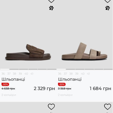
36
37
38
39
40
41
36
37
38
39
40
41
Шльопанці
Шльопанці
2 329 грн
1 684 грн
4 658 грн
3 368 грн
2 кольори
2 кольори