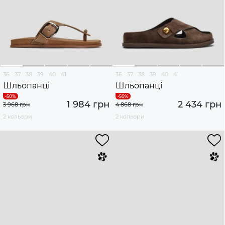
36
37
38
39
40
41
36
37
38
39
40
41
Шльопанці
Шльопанці
1 984 грн
2 434 грн
3 968 грн
4 868 грн
2 кольори
2 кольори