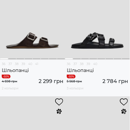
36
37
38
39
40
41
36
37
38
39
40
Шльопанці
Шльопанці
2 299 грн
2 784 грн
4 598 грн
5 568 грн
2 кольори
3 кольори