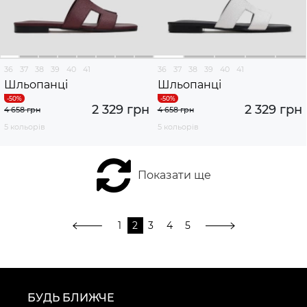
36
37
38
39
40
41
36
37
38
39
40
41
Шльопанці
Шльопанці
2 329 грн
2 329 грн
4 658 грн
4 658 грн
5 кольорів
5 кольорів
Показати ще
1
2
3
4
5
БУДЬ БЛИЖЧЕ