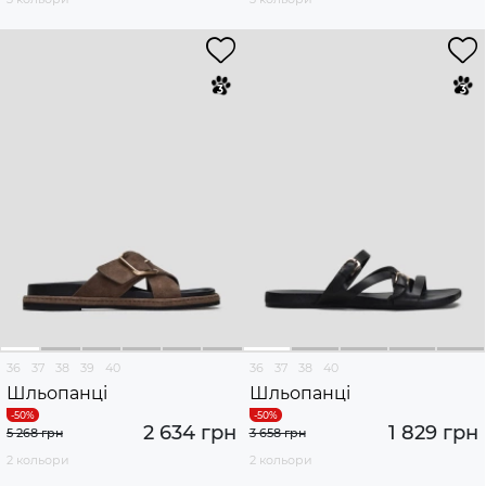
36
37
38
39
40
36
37
38
40
Шльопанці
Шльопанці
2 634 грн
1 829 грн
5 268 грн
3 658 грн
2 кольори
2 кольори