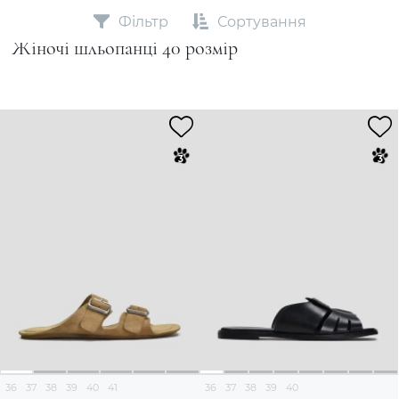
Фільтр
Сортування
Жіночі шльопанці 40 розмір
36
37
38
39
40
41
36
37
38
39
40