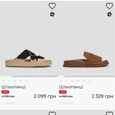
36
37
38
39
40
36
37
38
39
40
41
Шльопанці
Шльопанці
2 099 грн
2 329 грн
4 198 грн
4 658 грн
2 кольори
2 кольори