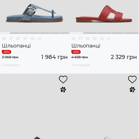
36
37
38
39
40
41
36
37
38
39
40
41
Шльопанці
Шльопанці
1 984 грн
2 329 грн
3 968 грн
4 658 грн
2 кольори
5 кольорів