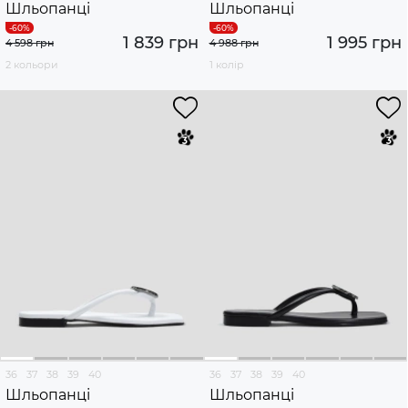
Шльопанці
Шльопанці
1 839 грн
1 995 грн
4 598 грн
4 988 грн
2 кольори
1 колір
36
37
38
39
40
36
37
38
39
40
Шльопанці
Шльопанці