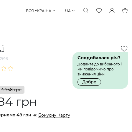
ВСЯ УКРАЇНА
UA
і
Сподобалась річ?
3996
Додайте до вибраного і
ми повідомимо про
зниження ціни.
Добре
4 768 грн
84 грн
ернемо
48 грн
на
Бонусну Карту