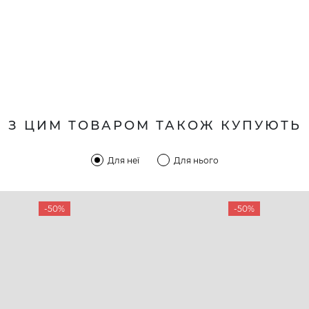
З ЦИМ ТОВАРОМ ТАКОЖ КУПУЮТЬ
Для неї
Для нього
-50%
-50%
КОМПАНІЯ
КЛІЄН
:00 — 19:00
Про компанію
Новини 