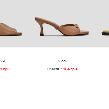
8-60-56
Ми пишаємось
Програ
5-59-12
9-43-98
Вакансії та Робота
Доставк
Наші магазини
Гаранті
Договір оферти
Відгуки
orossi.ua
Задати 
жки
Мюлі
Інструк
99 грн
2 984 грн
5 968 грн
itto Rossi