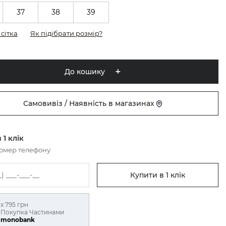
37
38
39
сітка
Як підібрати розмір?
До кошику
Самовивіз / Наявність в магазинах
 1 клік
номер телефону
Купити в 1 клік
х 795 грн
Покупка Частинами
monobank