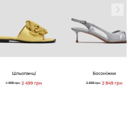
ма лояльності
Мої закази
а і оплата
Мої перегляди
я і повернення
 покупців
питання
Шльопанці
Босоніжки
ція з догляду
2 499 грн
2 849 грн
4 998 грн
5 698 грн