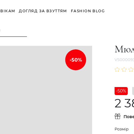
ВІКАМ
ДОГЛЯД ЗА ВЗУТТЯМ
FASHION BLOG
й
Мюл
VS00009
-50%
2 3
Пов
Розмір