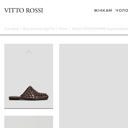
ЖІНКАМ
ЧОЛО
Головна
Все жіноче взуття
Мюлі
Мюлі VS000093996 Коричневи