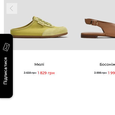
надходження, ексклюзивні акції та події
0 (993) 5
Для неї
Для нього
0 (933) 3
0 (973) 8
Viber
Telegram
info@vitt
Підписатися
Мюлі
Босоні
1 829 грн
1 9
3 658 грн
3 998 грн
Умови використання
Політика конфіденційності
© 2026 V