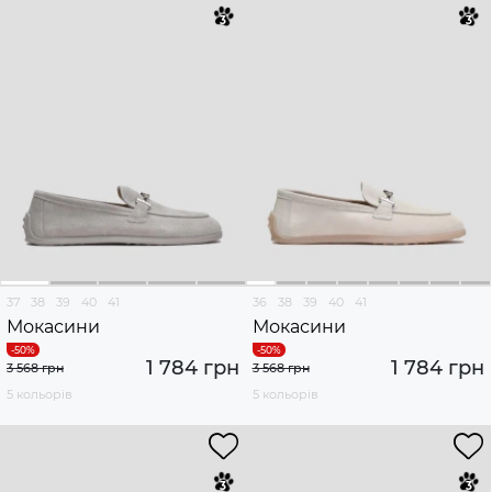
37
38
39
40
41
36
38
39
40
41
Мокасини
Мокасини
1 784 грн
1 784 грн
3 568 грн
3 568 грн
5 кольорів
5 кольорів