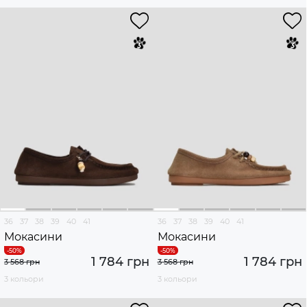
36
37
38
39
40
41
36
37
38
39
40
41
Мокасини
Мокасини
1 784 грн
1 784 грн
3 568 грн
3 568 грн
3 кольори
3 кольори