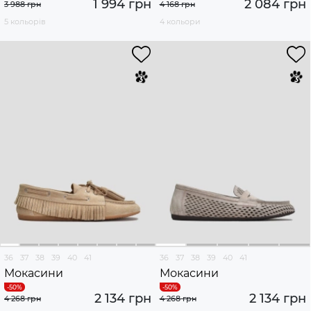
1 994 грн
2 084 грн
3 988 грн
4 168 грн
5 кольорів
4 кольори
36
37
38
39
40
41
36
37
38
39
40
41
Мокасини
Мокасини
2 134 грн
2 134 грн
4 268 грн
4 268 грн