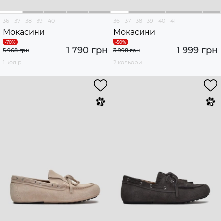
36
37
38
39
40
36
37
38
39
40
41
Мокасини
Мокасини
1 790 грн
1 999 грн
5 968 грн
3 998 грн
1 колір
2 кольори