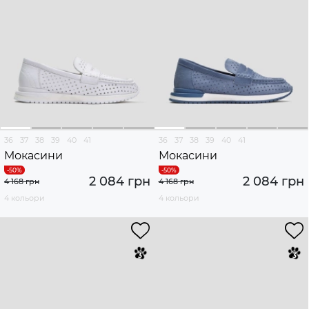
36
37
38
39
40
41
36
37
38
39
40
41
Мокасини
Мокасини
2 084 грн
2 084 грн
4 168 грн
4 168 грн
4 кольори
4 кольори