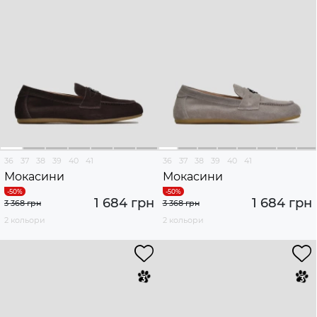
36
37
38
39
40
41
36
37
38
39
40
41
Мокасини
Мокасини
1 684 грн
1 684 грн
3 368 грн
3 368 грн
2 кольори
2 кольори