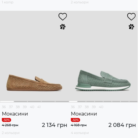
1 колір
2 кольори
36
37
38
39
40
41
36
37
38
39
40
Мокасини
Мокасини
2 134 грн
2 084 грн
4 268 грн
4 168 грн
2 кольори
4 кольори