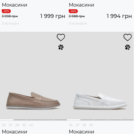
Мокасини
Мокасини
1 999 грн
1 994 грн
3 998 грн
3 988 грн
2 кольори
5 кольорів
36
37
38
39
40
36
37
38
39
Мокасини
Мокасини