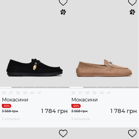
36
37
38
39
40
41
36
37
38
39
40
41
Мокасини
Мокасини
1 784 грн
1 784 грн
3 568 грн
3 568 грн
3 кольори
5 кольорів