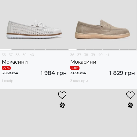
36
37
38
39
40
36
37
38
39
40
41
Мокасини
Мокасини
1 984 грн
1 829 грн
3 968 грн
3 658 грн
1 колір
3 кольори