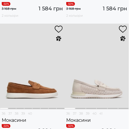
1 584 грн
1 584 грн
3 168 грн
3 168 грн
2 кольори
2 кольори
36
37
38
39
40
36
37
38
39
40
41
Мокасини
Мокасини