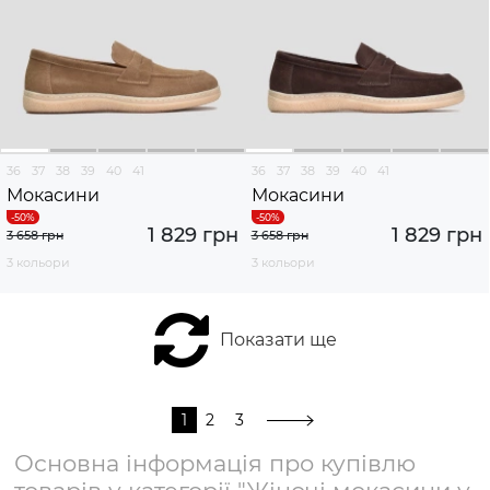
36
37
38
39
40
41
36
37
38
39
40
41
Мокасини
Мокасини
1 829 грн
1 829 грн
3 658 грн
3 658 грн
3 кольори
3 кольори
Показати ще
1
2
3
Основна інформація про купівлю