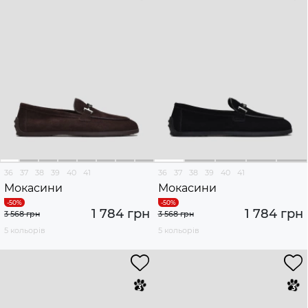
36
37
38
39
40
41
36
37
38
39
40
41
Мокасини
Мокасини
1 784 грн
1 784 грн
3 568 грн
3 568 грн
5 кольорів
5 кольорів