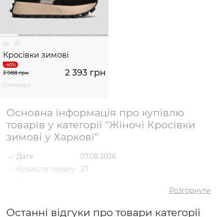
36
37
Кросівки зимові
2 393 грн
3 988 грн
2 кольори
Основна інформація про купівлю
товарів у категорії "Жіночі Кросівки
зимові у Харкові"
✅ Дата
07.08.2026
✅ Кількість товару
27
✅ Середній
5
рейтинг
Розгорнути
✅ Середня ціна
2322 грн
Останні відгуки про товари категорії
✅ Найдешевший