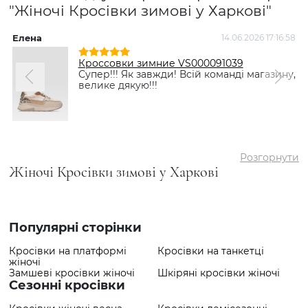
1547 грн
товар
"Жіночі Кросівки зимові у Харкові"
✅ Найдорожчий
3419 грн
товар
Елена
14.06.2026 17:16:58
Т
✅
Кросівки зимові VS000084701
Кроссовки зимние VS000091039
Найпопулярніший
Коричневий
- 2849 грн
Супер!!! Як завжди! Всій команді магазину,
товар
велике дякую!!!
Розгорнути
Жіночі Кросівки зимові у Харкові
Популярні сторінки
Кросівки на платформі
Кросівки на танкетці
жіночі
Замшеві кросівки жіночі
Шкіряні кросівки жіночі
Сезонні кросівки