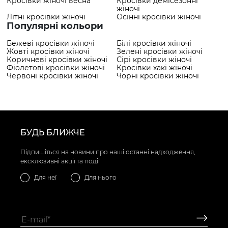
Кросівки жіночі весна
Кросівки демісезонні
жіночі
Літні кросівки жіночі
Осінні кросівки жіночі
Популярні кольори
Бежеві кросівки жіночі
Білі кросівки жіночі
Жовті кросівки жіночі
Зелені кросівки жіночі
Коричневі кросівки жіночі
Сірі кросівки жіночі
Фіолетові кросівки жіночі
Кросівки хакі жіночі
Червоні кросівки жіночі
Чорні кросівки жіночі
БУДЬ БЛИЖЧЕ
Підпишіться на новини про наші останні надходження,
ексклюзивні акції та події
Для неї
Для нього