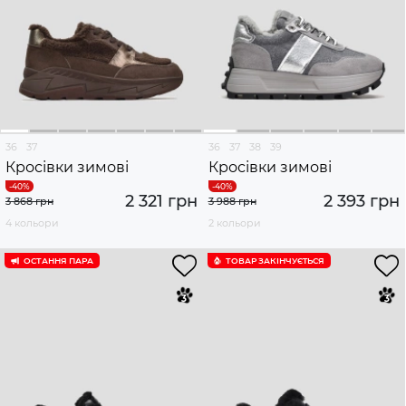
36
37
36
37
38
39
Кросівки зимові
Кросівки зимові
2 321 грн
2 393 грн
3 868 грн
3 988 грн
4 кольори
2 кольори
ОСТАННЯ ПАРА
ТОВАР ЗАКІНЧУЄTЬСЯ