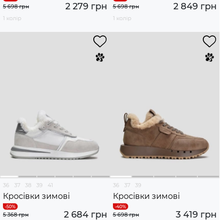
2 279 грн
2 849 грн
5 698 грн
5 698 грн
1 колір
1 колір
36
37
38
39
41
36
37
39
Кросівки зимові
Кросівки зимові
2 684 грн
3 419 грн
5 368 грн
5 698 грн