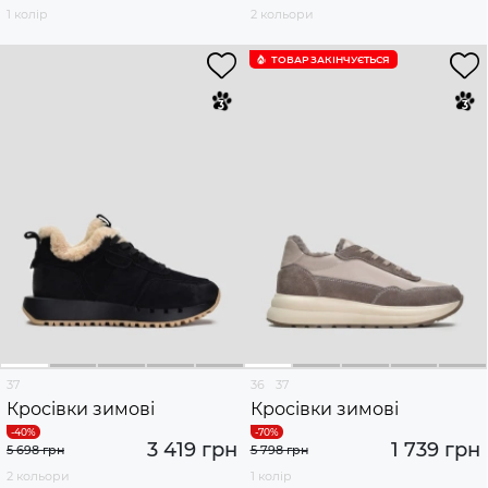
1 колір
2 кольори
ТОВАР ЗАКІНЧУЄTЬСЯ
37
36
37
Кросівки зимові
Кросівки зимові
3 419 грн
1 739 грн
5 698 грн
5 798 грн
2 кольори
1 колір