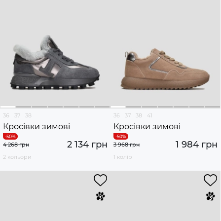
36
37
38
36
37
38
41
Кросівки зимові
Кросівки зимові
2 134 грн
1 984 грн
4 268 грн
3 968 грн
2 кольори
1 колір