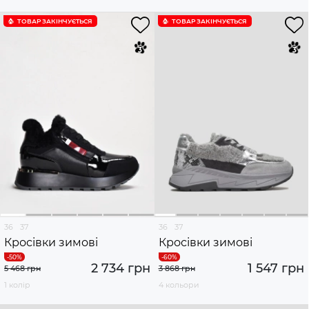
ТОВАР ЗАКІНЧУЄTЬСЯ
ТОВАР ЗАКІНЧУЄTЬСЯ
36
37
36
37
Кросівки зимові
Кросівки зимові
2 734 грн
1 547 грн
5 468 грн
3 868 грн
1 колір
4 кольори