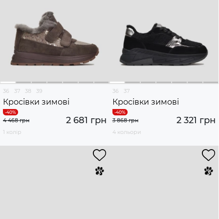
36
37
38
39
36
37
Кросівки зимові
Кросівки зимові
2 681 грн
2 321 грн
4 468 грн
3 868 грн
1 колір
4 кольори