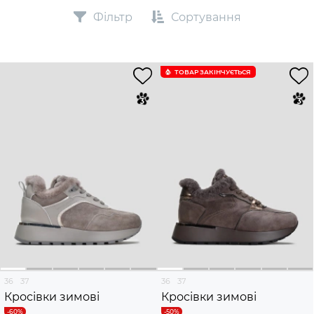
Фільтр
Сортування
ТОВАР ЗАКІНЧУЄTЬСЯ
36
37
36
37
Кросівки зимові
Кросівки зимові