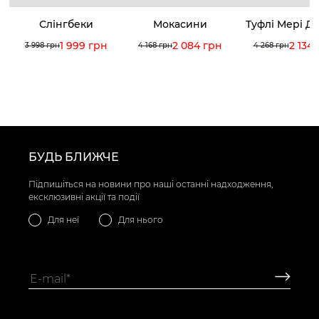
Слінгбеки
Мокасини
Туфлі Мері Д
1 999 грн
2 084 грн
2 134
3 998 грн
4 168 грн
4 268 грн
БУДЬ БЛИЖЧЕ
Підпишіться на новини про наші останні надходження,
ексклюзивні акції та події
Для неї
Для нього