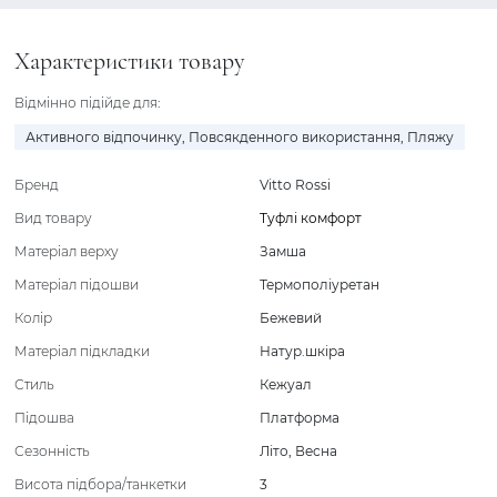
Характеристики товару
Відмінно підійде для:
Активного відпочинку
,
Повсякденного використання
,
Пляжу
Бренд
Vitto Rossi
Вид товару
Туфлі комфорт
Матеріал верху
Замша
Матеріал підошви
Термополіуретан
Колір
Бежевий
Матеріал підкладки
Натур.шкіра
Стиль
Кежуал
Підошва
Платформа
Сезонність
Літо
,
Весна
Висота підбора/танкетки
3