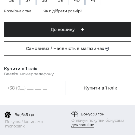
36
37
38
39
40
41
Розмірна сітка
Як підібрати розмір?
До кошику
Самовивіз / Наявність в магазинах
Купити в 1 клік
Введіть номер телефону
Купити в 1 клік
Бонус
39 грн
Від 645 грн
Оплачуй покупки бонусами
Покупка Частинами
докладніше
monobank