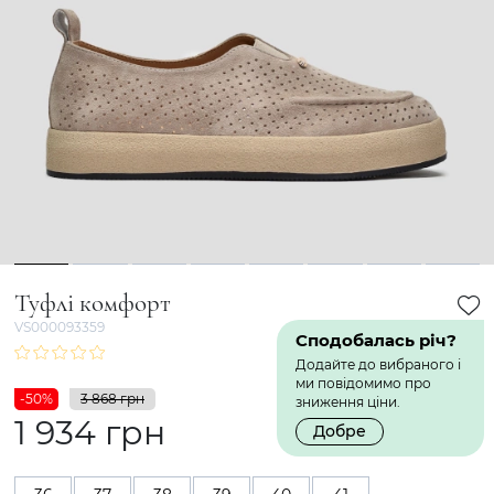
1
2
3
4
5
6
7
8
Туфлі комфорт
VS000093359
Сподобалась річ?
Додайте до вибраного і
ми повідомимо про
-50%
3 868 грн
зниження ціни.
1 934 грн
Добре