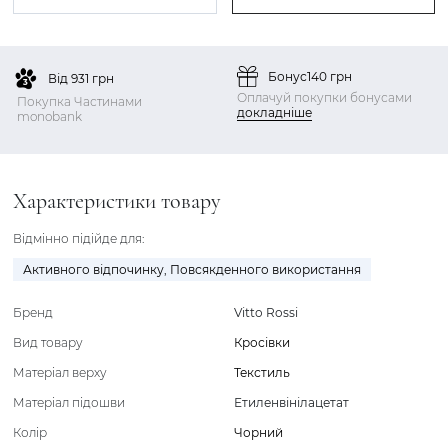
Бонус
140 грн
Від 931 грн
Оплачуй покупки бонусами
Покупка Частинами
докладніше
monobank
Характеристики товару
Відмінно підійде для:
Активного відпочинку
,
Повсякденного використання
Бренд
Vitto Rossi
Вид товару
Кросівки
Матеріал верху
Текстиль
Матеріал підошви
Етиленвінілацетат
Колір
Чорний