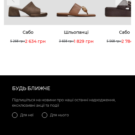
Сабо
Шльопанці
Сабо
2 634 грн
1 829 грн
2 784
5 268 грн
3 658 грн
5 568 грн
БУДЬ БЛИЖЧЕ
Підпишіться на новини про наші останні надходження,
ексклюзивні акції та події
Для неї
Для нього