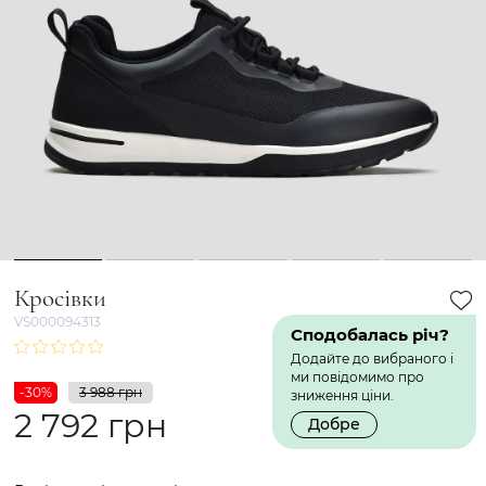
1
2
3
4
5
Кросівки
VS000094313
Сподобалась річ?
Додайте до вибраного і
ми повідомимо про
-30%
3 988 грн
зниження ціни.
2 792 грн
Добре