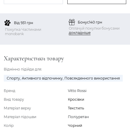
Бонус
140 грн
Від 931 грн
Оплачуй покупки бонусами
Покупка Частинами
докладніше
monobank
Характеристики товару
Відмінно підійде для:
Спорту
,
Активного відпочинку
,
Повсякденного використання
Бренд
Vitto Rossi
Вид товару
Кросівки
Матеріал верху
Текстиль
Матеріал підошви
Поліуретан
Колір
Чорний