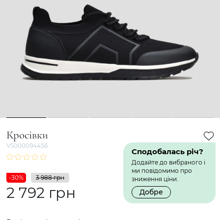
1
2
3
4
5
Кросівки
VS000094456
Сподобалась річ?
Додайте до вибраного і
ми повідомимо про
-30%
3 988 грн
зниження ціни.
2 792 грн
Добре