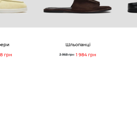
Наші магазини
Гаранті
Договір оферти
Відгуки
orossi.ua
Задати 
фери
Шльопанці
Інструк
98 грн
1 984 грн
3 968 грн
itto Rossi