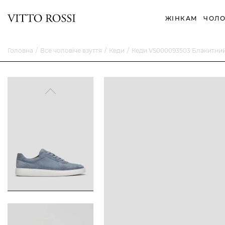
ЖІНКАМ
ЧОЛО
Головна
Все чоловіче взуття
Кеди
Кеди VS000093503 Блакитни