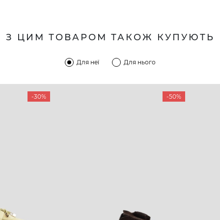
З ЦИМ ТОВАРОМ ТАКОЖ КУПУЮТЬ
Для неї
Для нього
-30%
-50%
КОМПАНІЯ
КЛІЄН
:00 — 19:00
Про компанію
Новини 
8-60-56
Ми пишаємось
Програ
5-59-12
9-43-98
Вакансії та Робота
Доставк