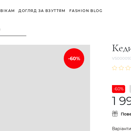
ВІКАМ
ДОГЛЯД ЗА ВЗУТТЯМ
FASHION BLOG
й
Кед
VS00009
-60%
1 9
Пов
Варіанти