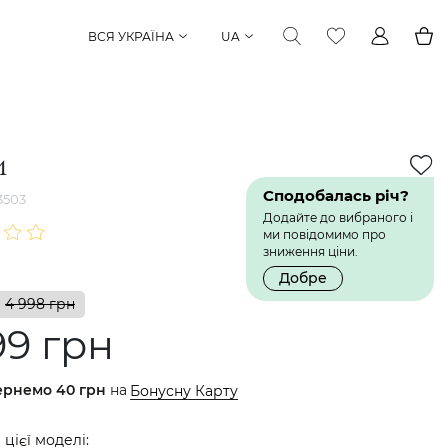
ВСЯ УКРАЇНА
UA
и
Сподобалась річ?
3503
Додайте до вибраного і
ми повідомимо про
зниження ціни.
Добре
4 998 грн
99 грн
ернемо
40 грн
на
Бонусну Карту
 цієї моделі: