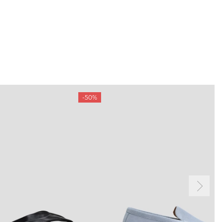
-50%
ТАМ
ПРОФІЛЬ
і акції
Особистий кабінет
ма лояльності
Мої закази
а і оплата
Мої перегляди