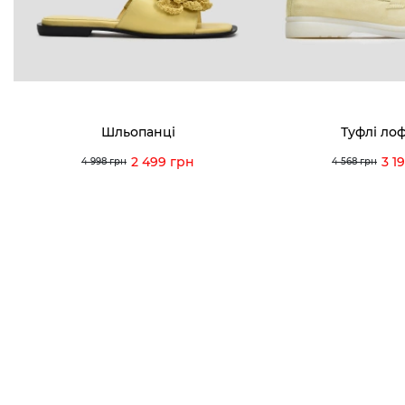
Viber
Telegram
info@vitt
Шльопанці
Туфлі ло
2 499 грн
3 1
4 998 грн
4 568 грн
Умови використання
Політика конфіденційності
© 2026 V