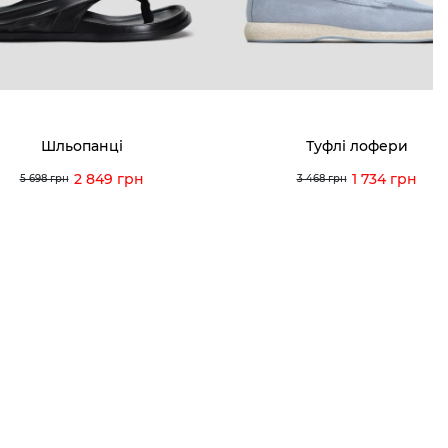
я і повернення
 покупців
питання
Шльопанці
Туфлі лофери
ція з догляду
2 849 грн
1 734 грн
5 698 грн
3 468 грн