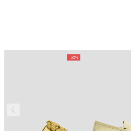
-50%
БУДЬ БЛИЖЧЕ
КОНТАКТИ
Пн-Нд 09
Підпишіться на новини про наші останні
надходження, ексклюзивні акції та події
0 (993) 5
Для неї
Для нього
0 (933) 3
0 (973) 8