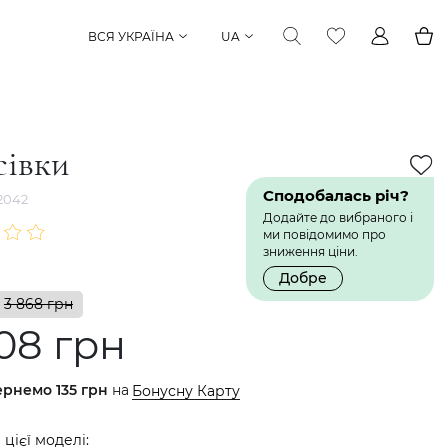
ВСЯ УКРАЇНА
UA
сівки
Сподобалась річ?
2042
Додайте до вибраного і
ми повідомимо про
зниження ціни.
Добре
3 868 грн
08 грн
ернемо
135 грн
на
Бонусну Карту
 цієї моделі: