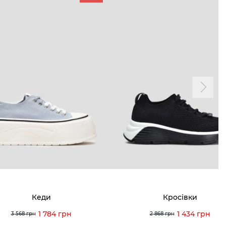
ТАМ
ПРОФІЛЬ
і акції
Особистий кабінет
ма лояльності
Мої закази
а і оплата
Мої перегляди
я і повернення
 покупців
питання
Кеди
Кросівки
ція з догляду
1 784 грн
1 434 грн
3 568 грн
2 868 грн