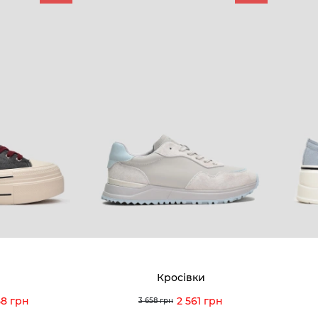
КОМПАНІЯ
КЛІЄН
:00 — 19:00
Про компанію
Новини 
8-60-56
Ми пишаємось
Програ
5-59-12
9-43-98
Вакансії та Робота
Доставк
Наші магазини
Гаранті
Договір оферти
Відгуки
orossi.ua
Задати 
Кросівки
Інструк
58 грн
2 561 грн
3 658 грн