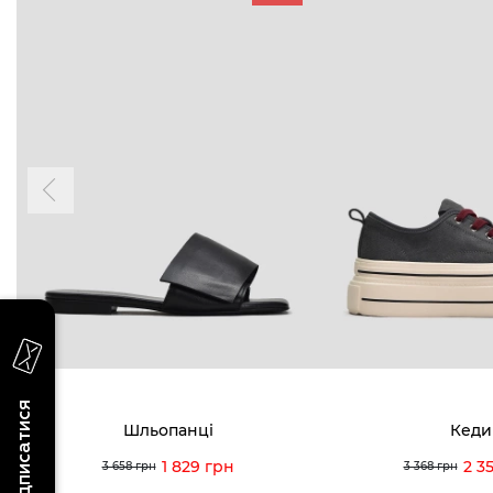
БУДЬ БЛИЖЧЕ
КОНТАКТИ
Пн-Нд 09
Підпишіться на новини про наші останні
надходження, ексклюзивні акції та події
0 (993) 5
Для неї
Для нього
0 (933) 3
0 (973) 8
Viber
Telegram
info@vitt
Підписатися
Шльопанці
Кеди
1 829 грн
2 3
3 658 грн
3 368 грн