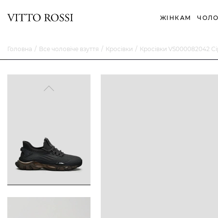
ЖІНКАМ
ЧОЛО
Головна
Все чоловіче взуття
Кросівки
Кросівки VS000082042 С