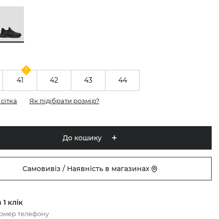
41
42
43
44
сітка
Як підібрати розмір?
До кошику
Самовивіз / Наявність в магазинах
 1 клік
номер телефону