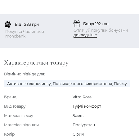
Бонус
192 грн
Від 1 283 грн
Оплачуй покупки бонусами
Покупка Частинами
докладніше
monobank
Характеристики товару
Відмінно підійде для:
Активного відпочинку
,
Повсякденного використання
,
Пляжу
Бренд
Vitto Rossi
Вид товару
Туфлі комфорт
Матеріал верху
Замша
Матеріал підошви
Поліуретан
Колір
Сірий