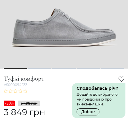
1
2
3
4
5
Туфлі комфорт
VS000094233
Сподобалась річ?
Додайте до вибраного і
ми повідомимо про
-30%
5 498 грн
зниження ціни.
3 849 грн
Добре