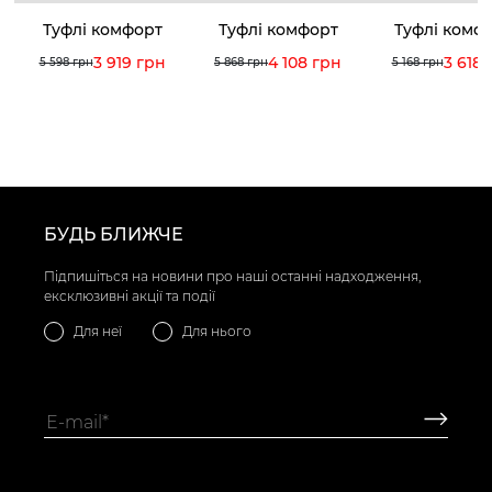
Туфлі комфорт
Туфлі комфорт
Туфлі комф
3 919 грн
4 108 грн
3 618 
5 598 грн
5 868 грн
5 168 грн
БУДЬ БЛИЖЧЕ
Підпишіться на новини про наші останні надходження,
ексклюзивні акції та події
Для неї
Для нього