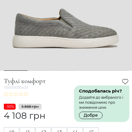
1
2
3
4
5
Туфлі комфорт
VS000095433
Сподобалась річ?
Додайте до вибраного і
ми повідомимо про
-30%
5 868 грн
зниження ціни.
4 108 грн
Добре