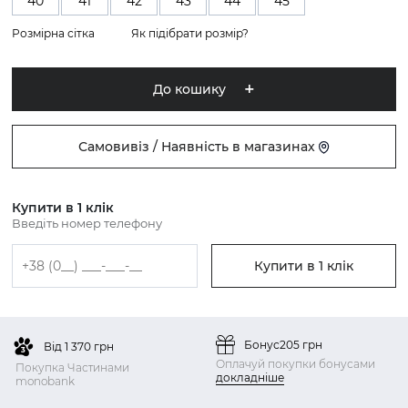
40
41
42
43
44
45
Розмірна сітка
Як підібрати розмір?
До кошику
Самовивіз / Наявність в магазинах
Купити в 1 клік
Введіть номер телефону
Купити в 1 клік
Бонус
205 грн
Від 1 370 грн
Оплачуй покупки бонусами
Покупка Частинами
докладніше
monobank