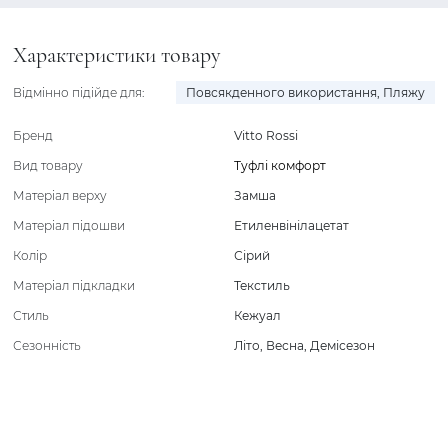
Характеристики товару
Відмінно підійде для:
Повсякденного використання
,
Пляжу
Бренд
Vitto Rossi
Вид товару
Туфлі комфорт
Матеріал верху
Замша
Матеріал підошви
Етиленвінілацетат
Колір
Сірий
Матеріал підкладки
Текстиль
Стиль
Кежуал
Сезонність
Літо
,
Весна
,
Демісезон