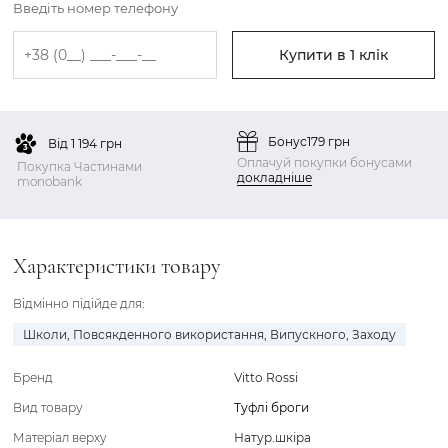
Введіть номер телефону
Купити в 1 клік
Бонус
179 грн
Від 1 194 грн
Оплачуй покупки бонусами
Покупка Частинами
докладніше
monobank
Характеристики товару
Відмінно підійде для:
Школи
,
Повсякденного використання
,
Випускного
,
Заходу
Бренд
Vitto Rossi
Вид товару
Туфлі броги
Матеріал верху
Натур.шкіра