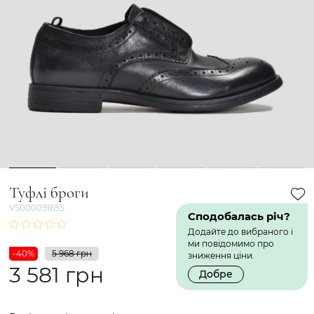
1
2
3
4
5
6
Туфлі броги
VS000091655
Сподобалась річ?
Додайте до вибраного і
ми повідомимо про
-40%
5 968 грн
зниження ціни.
3 581 грн
Добре