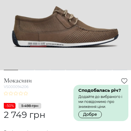
1
2
3
4
5
6
7
8
Мокасини
VS000094206
Сподобалась річ?
Додайте до вибраного і
ми повідомимо про
-50%
5 498 грн
зниження ціни.
2 749 грн
Добре