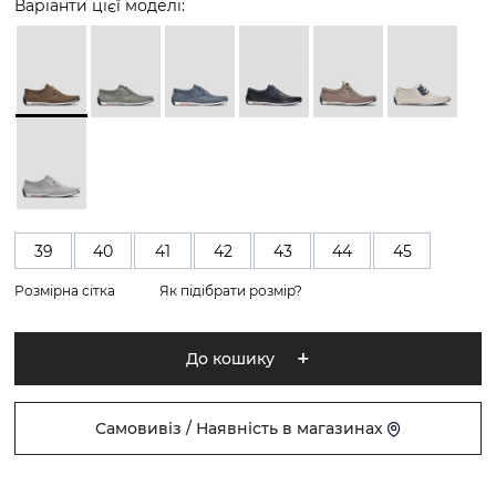
Варіанти цієї моделі:
39
40
41
42
43
44
45
Розмірна сітка
Як підібрати розмір?
До кошику
Самовивіз / Наявність в магазинах