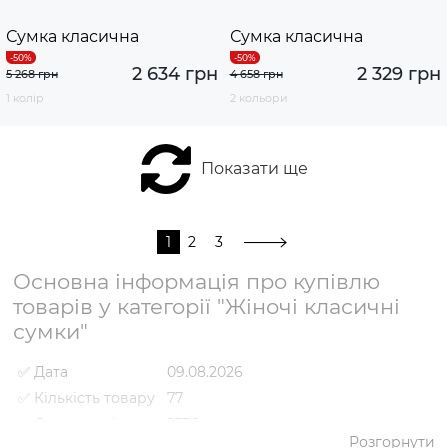
Сумка класична
Сумка класична
2 634 грн
2 329 грн
5 268 грн
4 658 грн
1 колір
2 кольори
Показати ще
1
2
3
Основна інформація про купівлю
товарів у категорії "Жіночі класичні
сумки"
✅ Дата
09.08.2026
✅ Кількість товару
77
✅ Середня ціна
2738 грн
Розгорнути