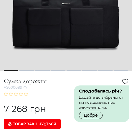
1
2
3
4
5
6
7
8
Сумка дорожня
VS000089147
Сподобалась річ?
Додайте до вибраного і
ми повідомимо про
7 268 грн
зниження ціни.
Добре
ТОВАР ЗАКІНЧУЄTЬСЯ