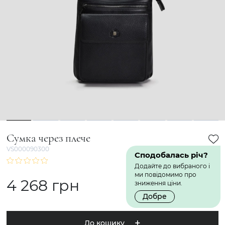
1
2
3
4
5
6
7
8
Сумка через плече
VS000090300
Сподобалась річ?
Додайте до вибраного і
ми повідомимо про
4 268 грн
зниження ціни.
Добре
До кошику