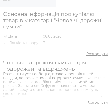
Основна інформація про купівлю
товарів у категорії "Чоловічі дорожні
сумки"
✅ Дата
06.08.2026
✅ Кількість товару
7
✅ Середня ціна
4557 грн
Розгорнути
✅ Найдешевший
2568 грн
товар
Чоловіча дорожня сумка – для
✅ Найдорожчий
подорожей та відряджень
8898 грн
товар
Розмістити усе необхідне, в залежності від цілей
✅
поїздки, допоможе чоловіча дорожня сумка, яка не така
Сумка дорожня VS000089147
Найпопулярніший
велика як валіза, але більш містка, ніж звичайний
Чорний
- 7268 грн
товар
рюкзак. Завдяки своїй функціональності та ємкості
даний аксесуар стане основним доповненням будь-
якого стилю.
Замовити та купити чоловічу дорожню сумку високої
якості можна в інтернет-магазині Vitto Rossi. В каталозі
Розгорнути
велика кількість виробів з натуральної шкіри та
доступна ціна. Сумки належать до різних колекцій,