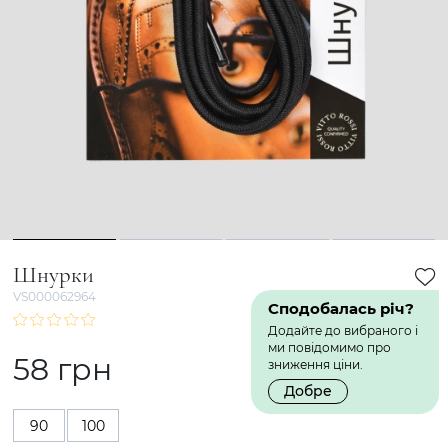
1
2
3
4
Шнурки
VS000062964
Сподобалась річ?
Додайте до вибраного і
ми повідомимо про
58 грн
зниження ціни.
Добре
90
100