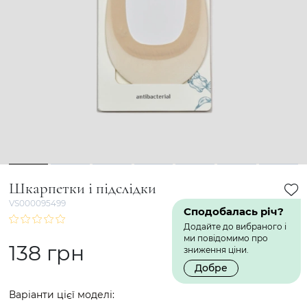
1
2
3
4
5
6
7
Шкарпетки і підслідки
VS000095499
Сподобалась річ?
Додайте до вибраного і
ми повідомимо про
138 грн
зниження ціни.
Добре
Варіанти цієї моделі: